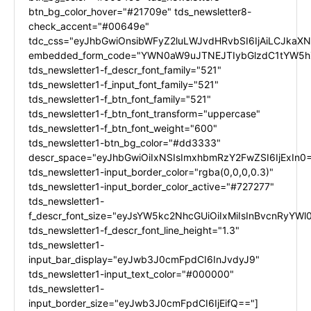
btn_bg_color_hover="#21709e" tds_newsletter8-
check_accent="#00649e"
tdc_css="eyJhbGwiOnsibWFyZ2luLWJvdHRvbSI6IjAiLCJkaXNw
embedded_form_code="YWN0aW9uJTNEJTIybGlzdC1tYW5hZ
tds_newsletter1-f_descr_font_family="521"
tds_newsletter1-f_input_font_family="521"
tds_newsletter1-f_btn_font_family="521"
tds_newsletter1-f_btn_font_transform="uppercase"
tds_newsletter1-f_btn_font_weight="600"
tds_newsletter1-btn_bg_color="#dd3333"
descr_space="eyJhbGwiOiIxNSIsImxhbmRzY2FwZSI6IjExIn0
tds_newsletter1-input_border_color="rgba(0,0,0,0.3)"
tds_newsletter1-input_border_color_active="#727277"
tds_newsletter1-
f_descr_font_size="eyJsYW5kc2NhcGUiOiIxMiIsInBvcnRyYWl0
tds_newsletter1-f_descr_font_line_height="1.3"
tds_newsletter1-
input_bar_display="eyJwb3J0cmFpdCI6InJvdyJ9"
tds_newsletter1-input_text_color="#000000"
tds_newsletter1-
input_border_size="eyJwb3J0cmFpdCI6IjEifQ=="]