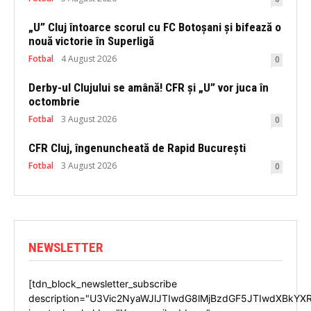
„U” Cluj întoarce scorul cu FC Botoșani și bifează o
nouă victorie în Superligă
Fotbal
4 August 2026
0
Derby-ul Clujului se amână! CFR și „U” vor juca în
octombrie
Fotbal
3 August 2026
0
CFR Cluj, îngenuncheată de Rapid București
Fotbal
3 August 2026
0
NEWSLETTER
[tdn_block_newsletter_subscribe
description="U3Vic2NyaWJlJTIwdG8lMjBzdGF5JTIwdXBkYX