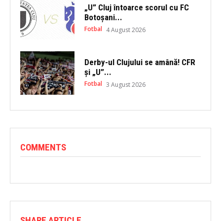
„U” Cluj întoarce scorul cu FC
Botoșani...
Fotbal
4 August 2026
Derby-ul Clujului se amână! CFR
și „U”...
Fotbal
3 August 2026
COMMENTS
SHARE ARTICLE