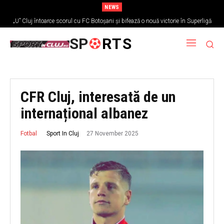
NEWS
„U” Cluj întoarce scorul cu FC Botoșani și bifează o nouă victorie în Superligă
SP
RTS
CFR Cluj, interesată de un
internațional albanez
27 November 2025
Sport In Cluj
Fotbal