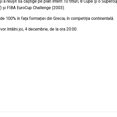
și a reușit să câștige pe plan intern 10 titluri, 8 Cupe și o Superc
) și FIBA EuroCup Challenge (2003).
 100% în fața formației din Grecia, în competiția continentală.
r întâlni joi, 4 decembrie, de la ora 20:00.