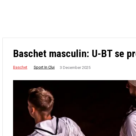
de
SPORTURI
FOTBAL
BASCHET
HANDBAL
Tromso
Baschet masculin: U-BT se pr
Baschet
Sport In Cluj
3 December 2025