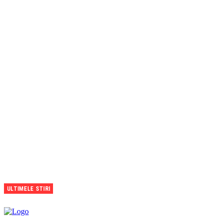
ULTIMELE STIRI
CFR
Cluj,
umilită