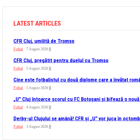
LATEST ARTICLES
CFR Cluj, umilită de Tromso
Fotbal
7 August 2026
0
CFR Cluj, pregătit pentru duelul cu Tromso
Fotbal
5 August 2026
0
Cine este fotbalistul cu două diplome care a învățat româ
Fotbal
5 August 2026
0
„U” Cluj întoarce scorul cu FC Botoșani și bifează o nouă 
Fotbal
4 August 2026
0
Derby-ul Clujului se amână! CFR și „U” vor juca în octomb
Fotbal
3 August 2026
0