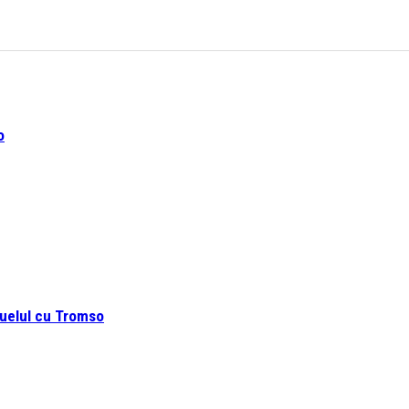
o
duelul cu Tromso