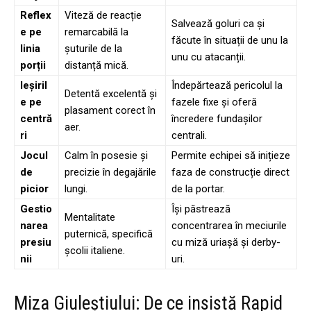
Reflex
Viteză de reacție
Salvează goluri ca și
e pe
remarcabilă la
făcute în situații de unu la
linia
șuturile de la
unu cu atacanții.
porții
distanță mică.
Ieșiril
Îndepărtează pericolul la
Detentă excelentă și
e pe
fazele fixe și oferă
plasament corect în
centră
încredere fundașilor
aer.
ri
centrali.
Jocul
Calm în posesie și
Permite echipei să inițieze
de
precizie în degajările
faza de construcție direct
picior
lungi.
de la portar.
Gestio
Își păstrează
Mentalitate
narea
concentrarea în meciurile
puternică, specifică
presiu
cu miză uriașă și derby-
școlii italiene.
nii
uri.
Miza Giuleștiului: De ce insistă Rapid