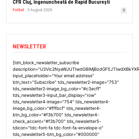
CFR Cluj, îngenuncheată de Rapid București
Fotbal
3 August 2026
0
NEWSLETTER
[tdn_block_newsletter_subscribe
description="U3Vic2NyaWJlJTIwdG8lMjBzdGF5JTIwdXBkYX
input_placeholder="Your email address"
btn_text="Subscribe" tds_newsletter2-image="753"
tds_newsletter2-image_bg_color="#c3ecff"
tds_newsletter3-input_bar_display="row"
tds_newsletter4-image="754" tds_newsletter4-
image_bg_color="#fffbcf" tds_newsletter4-
btn_bg_color="#f3b700" tds_newsletter4-
check_accent="#f3b700" tds_newsletter5-
tdicon="tdc-font-fa tdc-font-fa-envelope-o"
tds_newsletter5-btn_bg_color="#000000"