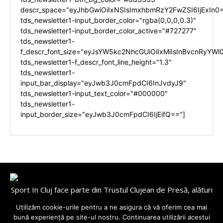
descr_space="eyJhbGwiOiIxNSIsImxhbmRzY2FwZSI6IjExIn0
tds_newsletter1-input_border_color="rgba(0,0,0,0.3)"
tds_newsletter1-input_border_color_active="#727277"
tds_newsletter1-
f_descr_font_size="eyJsYW5kc2NhcGUiOiIxMiIsInBvcnRyYWl0
tds_newsletter1-f_descr_font_line_height="1.3"
tds_newsletter1-
input_bar_display="eyJwb3J0cmFpdCI6InJvdyJ9"
tds_newsletter1-input_text_color="#000000"
tds_newsletter1-
input_border_size="eyJwb3J0cmFpdCI6IjEifQ=="]
Sport In Cluj face parte din Trustul Clujean de Presă, alături
de
Utilizăm cookie-urile pentru a ne asigura că vă oferim cea mai
Cluj Today, BuzzNews, ClujInsider, TransylvaniaToday,
bună experiență pe site-ul nostru. Continuarea utilizării acestui