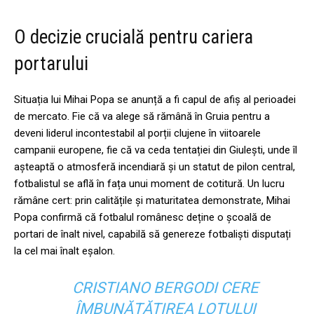
O decizie crucială pentru cariera
portarului
Situația lui Mihai Popa se anunță a fi capul de afiș al perioadei
de mercato. Fie că va alege să rămână în Gruia pentru a
deveni liderul incontestabil al porții clujene în viitoarele
campanii europene, fie că va ceda tentației din Giulești, unde îl
așteaptă o atmosferă incendiară și un statut de pilon central,
fotbalistul se află în fața unui moment de cotitură. Un lucru
rămâne cert: prin calitățile și maturitatea demonstrate, Mihai
Popa confirmă că fotbalul românesc deține o școală de
portari de înalt nivel, capabilă să genereze fotbaliști disputați
la cel mai înalt eșalon.
CRISTIANO BERGODI CERE
ÎMBUNĂTĂȚIREA LOTULUI