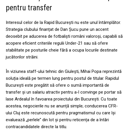
pentru transfer
Interesul celor de la Rapid București nu este unul întâmplător.
Strategia clubului finanțat de Dan Șucu pune un accent
deosebit pe aducerea de fotbaliști români valoroși, capabili să
acopere eficient criteriile regulii Under-21 sau să ofere
stabilitate pe posturile cheie fără a ocupa locurile destinate
jucătorilor străini.
În viziunea staff-ului tehnic din Giulești, Mihai Popa reprezintă
soluția ideală pe termen lung pentru postul de titular. Rapidul
București este pregătit să ofere o sumă importantă de
transfer și un salariu atractiv pentru a-l convinge pe portar să
lase Ardealul în favoarea proiectului din București. Cu toate
acestea, negocierile nu se anunță simple; conducerea CFR-
ului Cluj este recunoscută pentru pragmatismul cu care își
evaluează „perlele” din lot și pentru reticența de a întări
contracandidatele directe la titlu.