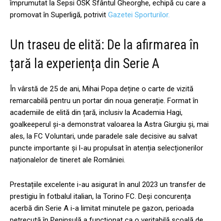
împrumutat la Sepsi OSK Sfântul Gheorghe, echipă cu care a
promovat în Superligă, potrivit
Gazetei Sporturilor.
Un traseu de elită: De la afirmarea în
țară la experiența din Serie A
În vârstă de 25 de ani, Mihai Popa deține o carte de vizită
remarcabilă pentru un portar din noua generație. Format în
academiile de elită din țară, inclusiv la Academia Hagi,
goalkeeperul și-a demonstrat valoarea la Astra Giurgiu și, mai
ales, la FC Voluntari, unde paradele sale decisive au salvat
puncte importante și l-au propulsat în atenția selecționerilor
naționalelor de tineret ale României.
Prestațiile excelente i-au asigurat în anul 2023 un transfer de
prestigiu în fotbalul italian, la Torino FC. Deși concurența
acerbă din Serie A i-a limitat minutele pe gazon, perioada
petrecută în Peninsulă a funcționat ca o veritabilă școală de