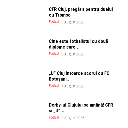
p
O
e
p
CFR Cluj, pregătit pentru duelul
n
e
s
n
cu Tromso
i
s
n
i
Fotbal
5 August 2026
n
n
e
n
w
e
w
w
i
w
Cine este fotbalistul cu două
n
i
diplome care...
d
n
o
d
Fotbal
5 August 2026
w
o
)
w
)
„U” Cluj întoarce scorul cu FC
Botoșani...
Fotbal
4 August 2026
Derby-ul Clujului se amână! CFR
și „U”...
Fotbal
3 August 2026