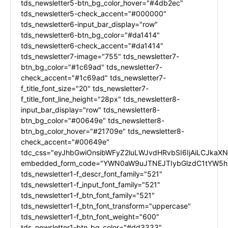
tds_newsletter5-btn_bg_color_hover="#4db2ec"
tds_newsletter5-check_accent="#000000"
tds_newsletter6-input_bar_display="row"
tds_newsletter6-btn_bg_color="#da1414"
tds_newsletter6-check_accent="#da1414"
tds_newsletter7-image="755" tds_newsletter7-
btn_bg_color="#1c69ad" tds_newsletter7-
check_accent="#1c69ad" tds_newsletter7-
f_title_font_size="20" tds_newsletter7-
f_title_font_line_height="28px" tds_newsletter8-
input_bar_display="row" tds_newsletter8-
btn_bg_color="#00649e" tds_newsletter8-
btn_bg_color_hover="#21709e" tds_newsletter8-
check_accent="#00649e"
tdc_css="eyJhbGwiOnsibWFyZ2luLWJvdHRvbSI6IjAiLCJkaXNw
embedded_form_code="YWN0aW9uJTNEJTIybGlzdC1tYW5hZ
tds_newsletter1-f_descr_font_family="521"
tds_newsletter1-f_input_font_family="521"
tds_newsletter1-f_btn_font_family="521"
tds_newsletter1-f_btn_font_transform="uppercase"
tds_newsletter1-f_btn_font_weight="600"
tds_newsletter1-btn_bg_color="#dd3333"