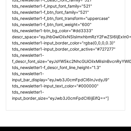
tds_newsletter1-f_input_font_family="521"
tds_newsletter1-f_btn_font_family="521"
tds_newsletter1-f_btn_font_transform="uppercase"
tds_newsletter1-f_btn_font_weight="600"
tds_newsletter1-btn_bg_color="#dd3333"
descr_space="eyJhbGwiOiIxNSIsImxhbmRzY2FwZSI6IjExIn0
tds_newsletter1-input_border_color="rgba(0,0,0,0.3)"
tds_newsletter1-input_border_color_active="#727277"
tds_newsletter1-
f_descr_font_size="eyJsYW5kc2NhcGUiOiIxMiIsInBvcnRyYWl0
tds_newsletter1-f_descr_font_line_height="1.3"
tds_newsletter1-
input_bar_display="eyJwb3J0cmFpdCI6InJvdyJ9"
tds_newsletter1-input_text_color="#000000"
tds_newsletter1-
input_border_size="eyJwb3J0cmFpdCI6IjEifQ=="]