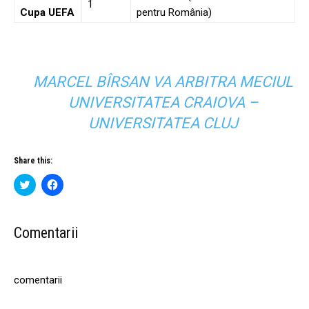
1
Cupa UEFA
pentru România)
MARCEL BÎRSAN VA ARBITRA MECIUL
UNIVERSITATEA CRAIOVA –
UNIVERSITATEA CLUJ
Share this:
C
C
l
l
i
i
c
c
k
k
t
t
Comentarii
o
o
s
s
h
h
a
a
r
r
comentarii
e
e
o
o
n
n
T
F