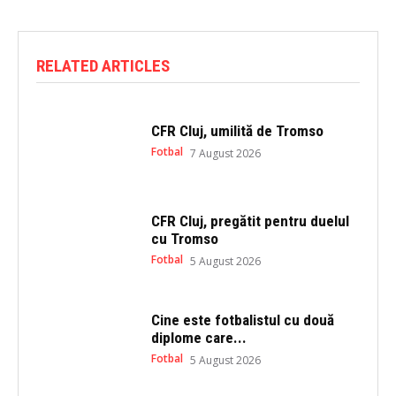
w
a
i
c
t
e
t
b
e
o
RELATED ARTICLES
r
o
(
k
O
(
p
O
e
p
n
e
CFR Cluj, umilită de Tromso
s
n
i
s
Fotbal
7 August 2026
n
i
n
n
e
n
w
e
w
w
i
w
CFR Cluj, pregătit pentru duelul
n
i
cu Tromso
d
n
o
d
Fotbal
5 August 2026
w
o
)
w
)
Cine este fotbalistul cu două
diplome care...
Fotbal
5 August 2026