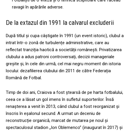
ravagii în apărările adverse.
De la extazul din 1991 la calvarul excluderii
După titlul și cupa câștigate în 1991 (un event istoric), clubul a
intrat într-o zonă de turbulențe administrative, care au
reflectat tranziția haotică a societății românești. Privatizarea
clubului a adus patroni controversați, decizii manageriale
greșite și, în cele din urmă, cel mai negru moment din istoria
locului: dezafilierea clubului din 2011 de către Federația
Română de Fotbal.
Timp de doi ani, Craiova a fost ștearsă de pe harta fotbalului,
ceea ce a lăsat un gol imens în sufletul suporterilor. Însă
renașterea a venit în 2013, când clubul a fost reorganizat și
înscris în eșalonul secund. A urmat un deceniu de
reconstrucție organică, marcat de mutarea pe noul și
spectaculosul stadion „Ion Oblemenco” (inaugurat în 2017) și