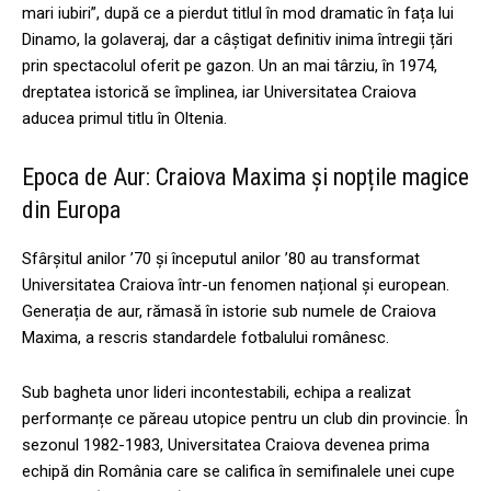
mari iubiri”, după ce a pierdut titlul în mod dramatic în fața lui
Dinamo, la golaveraj, dar a câștigat definitiv inima întregii țări
prin spectacolul oferit pe gazon. Un an mai târziu, în 1974,
dreptatea istorică se împlinea, iar Universitatea Craiova
aducea primul titlu în Oltenia.
Epoca de Aur: Craiova Maxima și nopțile magice
din Europa
Sfârșitul anilor ’70 și începutul anilor ’80 au transformat
Universitatea Craiova într-un fenomen național și european.
Generația de aur, rămasă în istorie sub numele de Craiova
Maxima, a rescris standardele fotbalului românesc.
Sub bagheta unor lideri incontestabili, echipa a realizat
performanțe ce păreau utopice pentru un club din provincie. În
sezonul 1982-1983, Universitatea Craiova devenea prima
echipă din România care se califica în semifinalele unei cupe