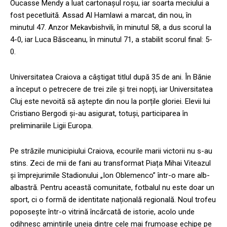
Oucasse Mendy a luat cartonașul roșu, iar soarta meciului a
fost pecetluită. Assad Al Hamlawi a marcat, din nou, în
minutul 47. Anzor Mekavbishvili, în minutul 58, a dus scorul la
4-0, iar Luca Băsceanu, în minutul 71, a stabilit scorul final: 5-
0.
Universitatea Craiova a câștigat titlul după 35 de ani. În Bănie
a început o petrecere de trei zile și trei nopți, iar Universitatea
Cluj este nevoită să aștepte din nou la porțile gloriei. Elevii lui
Cristiano Bergodi și-au asigurat, totuși, participarea în
preliminariile Ligii Europa.
Pe străzile municipiului Craiova, ecourile marii victorii nu s-au
stins. Zeci de mii de fani au transformat Piața Mihai Viteazul
și împrejurimile Stadionului „Ion Oblemenco” într-o mare alb-
albastră. Pentru această comunitate, fotbalul nu este doar un
sport, ci o formă de identitate națională regională. Noul trofeu
poposește într-o vitrină încărcată de istorie, acolo unde
odihnesc amintirile uneia dintre cele mai frumoase echipe pe