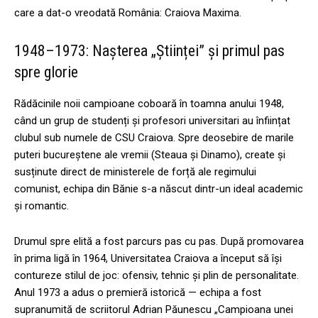
care a dat-o vreodată România: Craiova Maxima.
1948–1973: Nașterea „Științei” și primul pas
spre glorie
Rădăcinile noii campioane coboară în toamna anului 1948,
când un grup de studenți și profesori universitari au înființat
clubul sub numele de CSU Craiova. Spre deosebire de marile
puteri bucureștene ale vremii (Steaua și Dinamo), create și
susținute direct de ministerele de forță ale regimului
comunist, echipa din Bănie s-a născut dintr-un ideal academic
și romantic.
Drumul spre elită a fost parcurs pas cu pas. După promovarea
în prima ligă în 1964, Universitatea Craiova a început să își
contureze stilul de joc: ofensiv, tehnic și plin de personalitate.
Anul 1973 a adus o premieră istorică — echipa a fost
supranumită de scriitorul Adrian Păunescu „Campioana unei