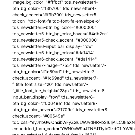
image_bg_color="#fffbcf" tds_newsletter4-
btn_bg_color="#f3b700" tds_newsletter4-
check_accent="#f3b700" tds_newsletter5-
tdicon="tdc-font-fa tdc-font-fa-envelope-o"
tds_newsletter5-btn_bg_color="#000000"
tds_newsletter5-btn_bg_color_hover="#4db2ec"
tds_newsletter5-check_accent="#000000"
tds_newsletter6-input_bar_display="row"
tds_newsletter6-btn_bg_color="#da1414"
tds_newsletter6-check_accent="#da1414"
tds_newsletter7-image="755" tds_newsletter7-
btn_bg_color="#1c69ad" tds_newsletter7-
check_accent="#1c69ad" tds_newsletter7-
f_title_font_size="20" tds_newsletter7-
f_title_font_line_height="28px" tds_newsletter8-
input_bar_display="row" tds_newsletter8-
btn_bg_color="#00649e" tds_newsletter8-
btn_bg_color_hover="#21709e" tds_newsletter8-
check_accent="#00649e"
tdc_css="eyJhbGwiOnsibWFyZ2luLWJvdHRvbSI6IjAiLCJkaXNw
embedded_form_code="YWN0aW9uJTNEJTIybGlzdC1tYW5hZ
tds_newsletter1-f_descr_font_family="521"