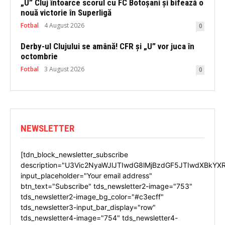
„U” Cluj întoarce scorul cu FC Botoșani și bifează o
nouă victorie în Superligă
Fotbal
4 August 2026
0
Derby-ul Clujului se amână! CFR și „U” vor juca în
octombrie
Fotbal
3 August 2026
0
NEWSLETTER
[tdn_block_newsletter_subscribe
description="U3Vic2NyaWJlJTIwdG8lMjBzdGF5JTIwdXBkYX
input_placeholder="Your email address"
btn_text="Subscribe" tds_newsletter2-image="753"
tds_newsletter2-image_bg_color="#c3ecff"
tds_newsletter3-input_bar_display="row"
tds_newsletter4-image="754" tds_newsletter4-