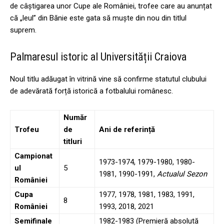
de câștigarea unor Cupe ale României, trofee care au anunțat
că „leul” din Bănie este gata să muște din nou din titlul
suprem.
Palmaresul istoric al Universității Craiova
Noul titlu adăugat în vitrină vine să confirme statutul clubului
de adevărată forță istorică a fotbalului românesc.
Număr
Trofeu
de
Ani de referință
titluri
Campionat
1973-1974, 1979-1980, 1980-
ul
5
1981, 1990-1991,
Actualul Sezon
României
Cupa
1977, 1978, 1981, 1983, 1991,
8
României
1993, 2018, 2021
Semifinale
1982-1983 (Premieră absolută