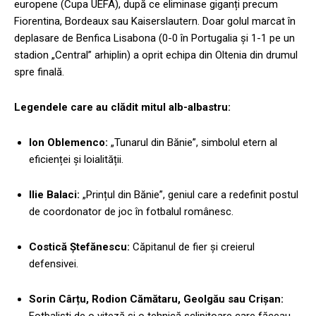
europene (Cupa UEFA), după ce eliminase giganți precum
Fiorentina, Bordeaux sau Kaiserslautern. Doar golul marcat în
deplasare de Benfica Lisabona (0-0 în Portugalia și 1-1 pe un
stadion „Central” arhiplin) a oprit echipa din Oltenia din drumul
spre finală.
Legendele care au clădit mitul alb-albastru:
Ion Oblemenco:
„Tunarul din Bănie”, simbolul etern al
eficienței și loialității.
Ilie Balaci:
„Prințul din Bănie”, geniul care a redefinit postul
de coordonator de joc în fotbalul românesc.
Costică Ștefănescu:
Căpitanul de fier și creierul
defensivei.
Sorin Cârțu, Rodion Cămătaru, Geolgău sau Crișan:
Fotbaliști de o viteză și o tehnică sclipitoare care făceau