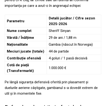
importanța pe care a avut-o în angrenajul echipei:
Detalii jucător / Cifre sezon
Parametru
2025-2026
Nume complet
Sheriff Sinyan
Vârstă / Înălțime
29 de ani / 1,88 m
Naționalitate
Gambia (născut în Norvegia)
Meciuri jucate (totale)
44 de partide
Contribuție ofensivă
4 goluri / 1 pasă decisivă
Cotă de piață
1.000.000 €
(Transfermarkt)
Pe lângă siguranța defensivă oferită prin plasament și
duelurile aeriene câștigate, gambianul s-a dovedit extrem de
util și în momentele fixe.