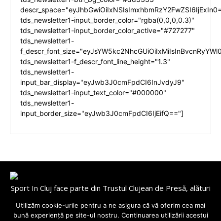
descr_space="eyJhbGwiOiIxNSIsImxhbmRzY2FwZSI6IjExIn0
tds_newsletter1-input_border_color="rgba(0,0,0,0.3)"
tds_newsletter1-input_border_color_active="#727277"
tds_newsletter1-
f_descr_font_size="eyJsYW5kc2NhcGUiOiIxMiIsInBvcnRyYWl0
tds_newsletter1-f_descr_font_line_height="1.3"
tds_newsletter1-
input_bar_display="eyJwb3J0cmFpdCI6InJvdyJ9"
tds_newsletter1-input_text_color="#000000"
tds_newsletter1-
input_border_size="eyJwb3J0cmFpdCI6IjEifQ=="]
Sport In Cluj face parte din Trustul Clujean de Presă, alături
de
Utilizăm cookie-urile pentru a ne asigura că vă oferim cea mai
Cluj Today, BuzzNews, ClujInsider, TransylvaniaToday,
bună experiență pe site-ul nostru. Continuarea utilizării acestui