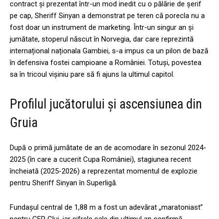
contract și prezentat într-un mod inedit cu o pălărie de șerif
pe cap, Sheriff Sinyan a demonstrat pe teren că porecla nu a
fost doar un instrument de marketing. Într-un singur an și
jumătate, stoperul născut în Norvegia, dar care reprezintă
internațional naționala Gambiei, s-a impus ca un pilon de bază
în defensiva fostei campioane a României. Totuși, povestea
sa în tricoul vișiniu pare să fi ajuns la ultimul capitol.
Profilul jucătorului și ascensiunea din
Gruia
După o primă jumătate de an de acomodare în sezonul 2024-
2025 (în care a cucerit Cupa României), stagiunea recent
încheiată (2025-2026) a reprezentat momentul de explozie
pentru Sheriff Sinyan în Superligă.
Fundașul central de 1,88 m a fost un adevărat „maratoniast”
pentru CFR Cluj, iar cifrele sale din ultimul an confirmă