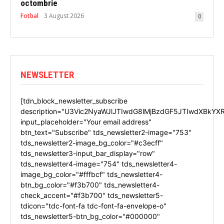
octombrie
Fotbal
3 August 2026
0
NEWSLETTER
[tdn_block_newsletter_subscribe
description="U3Vic2NyaWJlJTIwdG8lMjBzdGF5JTIwdXBkYX
input_placeholder="Your email address"
btn_text="Subscribe" tds_newsletter2-image="753"
tds_newsletter2-image_bg_color="#c3ecff"
tds_newsletter3-input_bar_display="row"
tds_newsletter4-image="754" tds_newsletter4-
image_bg_color="#fffbcf" tds_newsletter4-
btn_bg_color="#f3b700" tds_newsletter4-
check_accent="#f3b700" tds_newsletter5-
tdicon="tdc-font-fa tdc-font-fa-envelope-o"
tds_newsletter5-btn_bg_color="#000000"