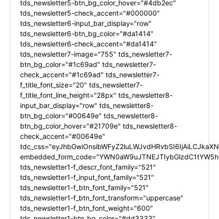
tds_newsletter5-btn_bg_color_hover="#4db2ec"
tds_newsletter5-check_accent="#000000"
tds_newsletter6-input_bar_display="row"
tds_newsletter6-btn_bg_color="#da1414"
tds_newsletter6-check_accent="#da1414"
tds_newsletter7-image="755" tds_newsletter7-
btn_bg_color="#1c69ad" tds_newsletter7-
check_accent="#1c69ad" tds_newsletter7-
f_title_font_size="20" tds_newsletter7-
f_title_font_line_height="28px" tds_newsletter8-
input_bar_display="row" tds_newsletter8-
btn_bg_color="#00649e" tds_newsletter8-
btn_bg_color_hover="#21709e" tds_newsletter8-
check_accent="#00649e"
tdc_css="eyJhbGwiOnsibWFyZ2luLWJvdHRvbSI6IjAiLCJkaXNw
embedded_form_code="YWN0aW9uJTNEJTIybGlzdC1tYW5hZ
tds_newsletter1-f_descr_font_family="521"
tds_newsletter1-f_input_font_family="521"
tds_newsletter1-f_btn_font_family="521"
tds_newsletter1-f_btn_font_transform="uppercase"
tds_newsletter1-f_btn_font_weight="600"
tds_newsletter1-btn_bg_color="#dd3333"