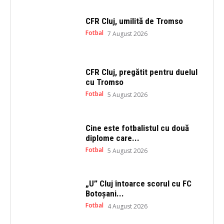
p
O
e
p
n
e
CFR Cluj, umilită de Tromso
s
n
i
s
Fotbal
7 August 2026
n
i
n
n
e
n
w
e
w
w
i
w
CFR Cluj, pregătit pentru duelul
n
i
cu Tromso
d
n
o
d
Fotbal
5 August 2026
w
o
)
w
)
Cine este fotbalistul cu două
diplome care...
Fotbal
5 August 2026
„U” Cluj întoarce scorul cu FC
Botoșani...
Fotbal
4 August 2026