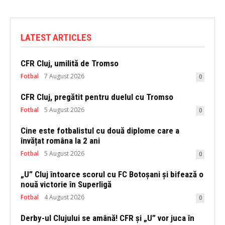
LATEST ARTICLES
CFR Cluj, umilită de Tromso
Fotbal
7 August 2026
0
CFR Cluj, pregătit pentru duelul cu Tromso
Fotbal
5 August 2026
0
Cine este fotbalistul cu două diplome care a
învățat româna la 2 ani
Fotbal
5 August 2026
0
„U” Cluj întoarce scorul cu FC Botoșani și bifează o
nouă victorie în Superligă
Fotbal
4 August 2026
0
Derby-ul Clujului se amână! CFR și „U” vor juca în