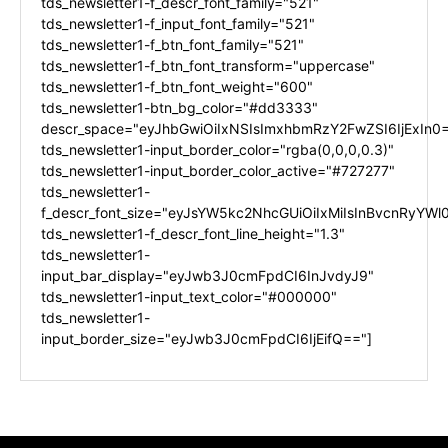
tds_newsletter1-f_descr_font_family="521"
tds_newsletter1-f_input_font_family="521"
tds_newsletter1-f_btn_font_family="521"
tds_newsletter1-f_btn_font_transform="uppercase"
tds_newsletter1-f_btn_font_weight="600"
tds_newsletter1-btn_bg_color="#dd3333"
descr_space="eyJhbGwiOiIxNSIsImxhbmRzY2FwZSI6IjExIn0
tds_newsletter1-input_border_color="rgba(0,0,0,0.3)"
tds_newsletter1-input_border_color_active="#727277"
tds_newsletter1-
f_descr_font_size="eyJsYW5kc2NhcGUiOiIxMiIsInBvcnRyYWl0
tds_newsletter1-f_descr_font_line_height="1.3"
tds_newsletter1-
input_bar_display="eyJwb3J0cmFpdCI6InJvdyJ9"
tds_newsletter1-input_text_color="#000000"
tds_newsletter1-
input_border_size="eyJwb3J0cmFpdCI6IjEifQ=="]