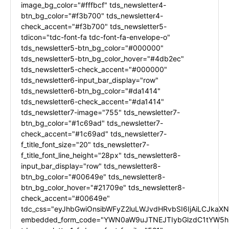
image_bg_color="#fffbcf" tds_newsletter4-
btn_bg_color="#f3b700" tds_newsletter4-
check_accent="#f3b700" tds_newsletter5-
tdicon="tdc-font-fa tdc-font-fa-envelope-o"
tds_newsletter5-btn_bg_color="#000000"
tds_newsletter5-btn_bg_color_hover="#4db2ec"
tds_newsletter5-check_accent="#000000"
tds_newsletter6-input_bar_display="row"
tds_newsletter6-btn_bg_color="#da1414"
tds_newsletter6-check_accent="#da1414"
tds_newsletter7-image="755" tds_newsletter7-
btn_bg_color="#1c69ad" tds_newsletter7-
check_accent="#1c69ad" tds_newsletter7-
f_title_font_size="20" tds_newsletter7-
f_title_font_line_height="28px" tds_newsletter8-
input_bar_display="row" tds_newsletter8-
btn_bg_color="#00649e" tds_newsletter8-
btn_bg_color_hover="#21709e" tds_newsletter8-
check_accent="#00649e"
tdc_css="eyJhbGwiOnsibWFyZ2luLWJvdHRvbSI6IjAiLCJkaXNw
embedded_form_code="YWN0aW9uJTNEJTIybGlzdC1tYW5hZ