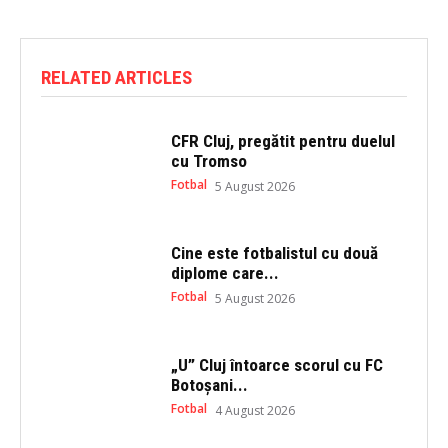
T
F
w
a
i
c
t
e
t
b
e
o
RELATED ARTICLES
r
o
(
k
O
(
p
O
e
p
CFR Cluj, pregătit pentru duelul
n
e
s
n
cu Tromso
i
s
n
i
Fotbal
5 August 2026
n
n
e
n
w
e
w
w
i
w
Cine este fotbalistul cu două
n
i
diplome care...
d
n
o
d
Fotbal
5 August 2026
w
o
)
w
)
„U” Cluj întoarce scorul cu FC
Botoșani...
Fotbal
4 August 2026