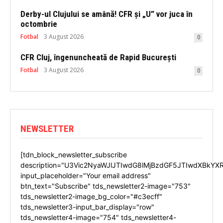
Derby-ul Clujului se amână! CFR și „U” vor juca în
octombrie
Fotbal
3 August 2026
0
CFR Cluj, îngenuncheată de Rapid București
Fotbal
3 August 2026
0
NEWSLETTER
[tdn_block_newsletter_subscribe
description="U3Vic2NyaWJlJTIwdG8lMjBzdGF5JTIwdXBkYX
input_placeholder="Your email address"
btn_text="Subscribe" tds_newsletter2-image="753"
tds_newsletter2-image_bg_color="#c3ecff"
tds_newsletter3-input_bar_display="row"
tds_newsletter4-image="754" tds_newsletter4-