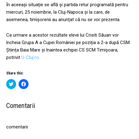
În aceeași situație se află și partida retur programată pentru
miercuri, 25 noiembrie, la Cluj-Napoca și la care, de
asemenea, timișorenii au anunțat că nu se vor prezenta.
Ca urmare a acestor rezultate elevii lui Crisiti Săuan vor
încheia Grupa A a Cupei României pe poziția a 2-a după CSM
Știința Baia Mare și înaintea echipei CS SCM Timișoara,
potrivit
U-Cluj.ro
.
Share this:
C
C
l
l
i
i
c
c
k
k
t
t
Comentarii
o
o
s
s
h
h
a
a
r
r
comentarii
e
e
o
o
n
n