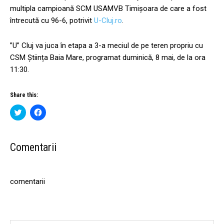
multipla campioană SCM USAMVB Timișoara de care a fost
întrecută cu 96-6, potrivit
U-Cluj.ro
.
”U” Cluj va juca în etapa a 3-a meciul de pe teren propriu cu
CSM Știința Baia Mare, programat duminică, 8 mai, de la ora
11:30.
Share this:
C
C
l
l
i
i
c
c
k
k
t
t
Comentarii
o
o
s
s
h
h
a
a
r
r
comentarii
e
e
o
o
n
n
T
F
w
a
i
c
t
e