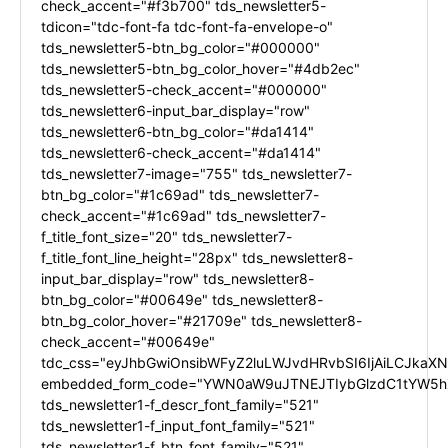
check_accent="#f3b700" tds_newsletter5-
tdicon="tdc-font-fa tdc-font-fa-envelope-o"
tds_newsletter5-btn_bg_color="#000000"
tds_newsletter5-btn_bg_color_hover="#4db2ec"
tds_newsletter5-check_accent="#000000"
tds_newsletter6-input_bar_display="row"
tds_newsletter6-btn_bg_color="#da1414"
tds_newsletter6-check_accent="#da1414"
tds_newsletter7-image="755" tds_newsletter7-
btn_bg_color="#1c69ad" tds_newsletter7-
check_accent="#1c69ad" tds_newsletter7-
f_title_font_size="20" tds_newsletter7-
f_title_font_line_height="28px" tds_newsletter8-
input_bar_display="row" tds_newsletter8-
btn_bg_color="#00649e" tds_newsletter8-
btn_bg_color_hover="#21709e" tds_newsletter8-
check_accent="#00649e"
tdc_css="eyJhbGwiOnsibWFyZ2luLWJvdHRvbSI6IjAiLCJkaXNw
embedded_form_code="YWN0aW9uJTNEJTIybGlzdC1tYW5hZ
tds_newsletter1-f_descr_font_family="521"
tds_newsletter1-f_input_font_family="521"
tds_newsletter1-f_btn_font_family="521"