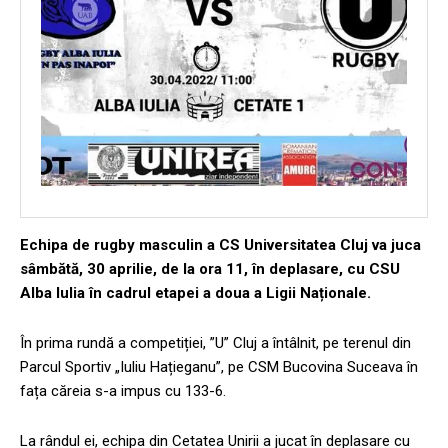
Echipa de rugby masculin a CS Universitatea Cluj va juca
sâmbătă, 30 aprilie, de la ora 11, în deplasare, cu CSU
Alba Iulia
în cadrul etapei a doua a Ligii Naționale.
În prima rundă a competiției, ”U” Cluj a întâlnit, pe terenul din
Parcul Sportiv „Iuliu Hațieganu”, pe CSM Bucovina Suceava în
fața căreia s-a impus cu 133-6.
La rândul ei, echipa din Cetatea Unirii a jucat în deplasare cu