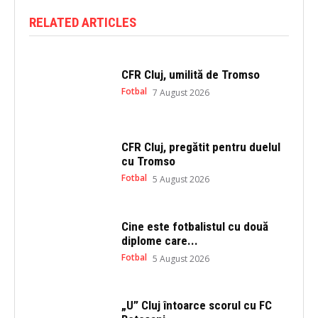
t
b
e
o
RELATED ARTICLES
r
o
(
k
O
(
p
O
e
p
n
e
CFR Cluj, umilită de Tromso
s
n
i
s
Fotbal
7 August 2026
n
i
n
n
e
n
w
e
w
w
i
w
CFR Cluj, pregătit pentru duelul
n
i
cu Tromso
d
n
o
d
Fotbal
5 August 2026
w
o
)
w
)
Cine este fotbalistul cu două
diplome care...
Fotbal
5 August 2026
„U” Cluj întoarce scorul cu FC