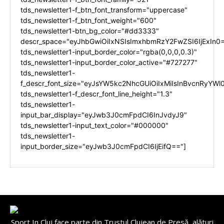
tds_newsletter1-f_btn_font_transform="uppercase"
tds_newsletter1-f_btn_font_weight="600"
tds_newsletter1-btn_bg_color="#dd3333"
descr_space="eyJhbGwiOiIxNSIsImxhbmRzY2FwZSI6IjExIn0
tds_newsletter1-input_border_color="rgba(0,0,0,0.3)"
tds_newsletter1-input_border_color_active="#727277"
tds_newsletter1-
f_descr_font_size="eyJsYW5kc2NhcGUiOiIxMiIsInBvcnRyYWl0
tds_newsletter1-f_descr_font_line_height="1.3"
tds_newsletter1-
input_bar_display="eyJwb3J0cmFpdCI6InJvdyJ9"
tds_newsletter1-input_text_color="#000000"
tds_newsletter1-
input_border_size="eyJwb3J0cmFpdCI6IjEifQ=="]
Sport In Cluj face parte din Trustul Clujean de Presă, alături