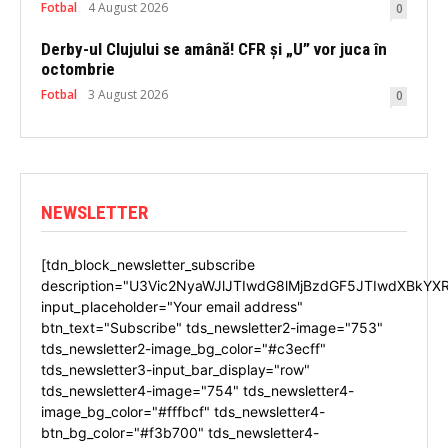
Fotbal
4 August 2026
0
Derby-ul Clujului se amână! CFR și „U” vor juca în
octombrie
Fotbal
3 August 2026
0
NEWSLETTER
[tdn_block_newsletter_subscribe
description="U3Vic2NyaWJlJTIwdG8lMjBzdGF5JTIwdXBkYX
input_placeholder="Your email address"
btn_text="Subscribe" tds_newsletter2-image="753"
tds_newsletter2-image_bg_color="#c3ecff"
tds_newsletter3-input_bar_display="row"
tds_newsletter4-image="754" tds_newsletter4-
image_bg_color="#fffbcf" tds_newsletter4-
btn_bg_color="#f3b700" tds_newsletter4-