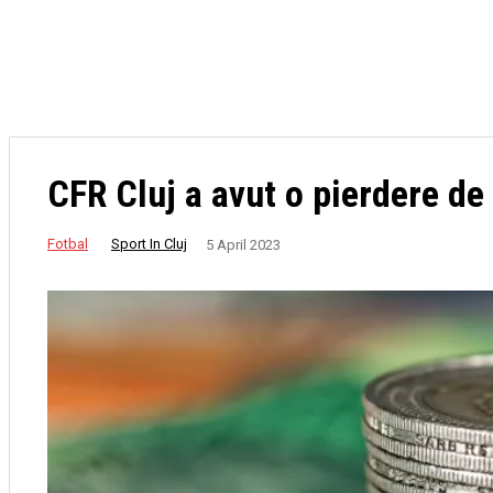
pentru
SPORTURI
FOTBAL
BASCHET
HANDBAL
duelul
cu
Tromso
CFR Cluj a avut o pierdere de
Fotbal
Sport In Cluj
5 April 2023