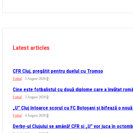
Latest articles
CFR Cluj, pregătit pentru duelul cu Tromso
Fotbal
5 August 2026
0
Cine este fotbalistul cu două diplome care a învățat româ
Fotbal
5 August 2026
0
„U” Cluj întoarce scorul cu FC Botoșani și bifează o nouă 
Fotbal
4 August 2026
0
Derby-ul Clujului se amână! CFR și „U” vor juca în octomb