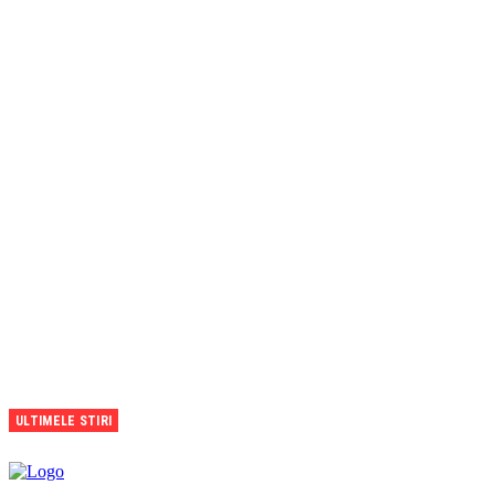
ULTIMELE STIRI
CFR
Cluj,
pregătit