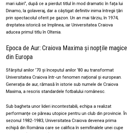
mari iubiri”, după ce a pierdut titlul în mod dramatic în fața lui
Dinamo, la golaveraj, dar a câștigat definitiv inima întregii țări
prin spectacolul oferit pe gazon. Un an mai târziu, în 1974,
dreptatea istorică se împlinea, iar Universitatea Craiova
aducea primul titlu în Oltenia.
Epoca de Aur: Craiova Maxima și nopțile magice
din Europa
Sfârșitul anilor ’70 și începutul anilor ’80 au transformat
Universitatea Craiova într-un fenomen național și european.
Generația de aur, rămasă în istorie sub numele de Craiova
Maxima, a rescris standardele fotbalului românesc.
Sub bagheta unor lideri incontestabili, echipa a realizat
performanțe ce păreau utopice pentru un club din provincie. În
sezonul 1982-1983, Universitatea Craiova devenea prima
echipă din România care se califica în semifinalele unei cupe