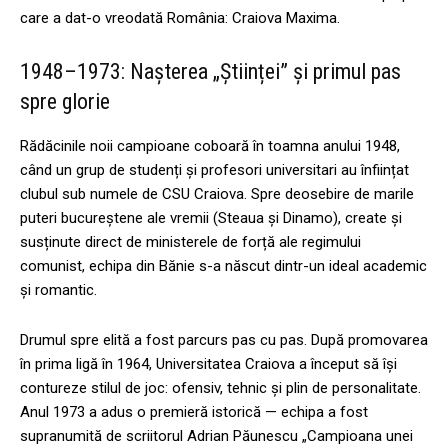
care a dat-o vreodată România: Craiova Maxima.
1948–1973: Nașterea „Științei” și primul pas
spre glorie
Rădăcinile noii campioane coboară în toamna anului 1948,
când un grup de studenți și profesori universitari au înființat
clubul sub numele de CSU Craiova. Spre deosebire de marile
puteri bucureștene ale vremii (Steaua și Dinamo), create și
susținute direct de ministerele de forță ale regimului
comunist, echipa din Bănie s-a născut dintr-un ideal academic
și romantic.
Drumul spre elită a fost parcurs pas cu pas. După promovarea
în prima ligă în 1964, Universitatea Craiova a început să își
contureze stilul de joc: ofensiv, tehnic și plin de personalitate.
Anul 1973 a adus o premieră istorică — echipa a fost
supranumită de scriitorul Adrian Păunescu „Campioana unei