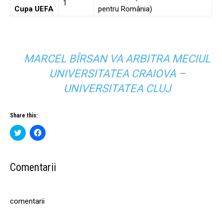
1
Cupa UEFA
pentru România)
MARCEL BÎRSAN VA ARBITRA MECIUL
UNIVERSITATEA CRAIOVA –
UNIVERSITATEA CLUJ
Share this:
C
C
l
l
i
i
c
c
k
k
t
t
Comentarii
o
o
s
s
h
h
a
a
r
r
comentarii
e
e
o
o
n
n
T
F