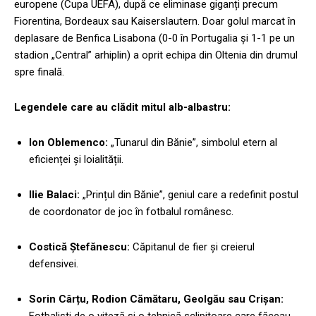
europene (Cupa UEFA), după ce eliminase giganți precum
Fiorentina, Bordeaux sau Kaiserslautern. Doar golul marcat în
deplasare de Benfica Lisabona (0-0 în Portugalia și 1-1 pe un
stadion „Central” arhiplin) a oprit echipa din Oltenia din drumul
spre finală.
Legendele care au clădit mitul alb-albastru:
Ion Oblemenco:
„Tunarul din Bănie”, simbolul etern al
eficienței și loialității.
Ilie Balaci:
„Prințul din Bănie”, geniul care a redefinit postul
de coordonator de joc în fotbalul românesc.
Costică Ștefănescu:
Căpitanul de fier și creierul
defensivei.
Sorin Cârțu, Rodion Cămătaru, Geolgău sau Crișan:
Fotbaliști de o viteză și o tehnică sclipitoare care făceau