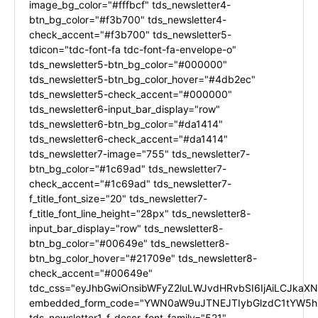
image_bg_color="#fffbcf" tds_newsletter4-
btn_bg_color="#f3b700" tds_newsletter4-
check_accent="#f3b700" tds_newsletter5-
tdicon="tdc-font-fa tdc-font-fa-envelope-o"
tds_newsletter5-btn_bg_color="#000000"
tds_newsletter5-btn_bg_color_hover="#4db2ec"
tds_newsletter5-check_accent="#000000"
tds_newsletter6-input_bar_display="row"
tds_newsletter6-btn_bg_color="#da1414"
tds_newsletter6-check_accent="#da1414"
tds_newsletter7-image="755" tds_newsletter7-
btn_bg_color="#1c69ad" tds_newsletter7-
check_accent="#1c69ad" tds_newsletter7-
f_title_font_size="20" tds_newsletter7-
f_title_font_line_height="28px" tds_newsletter8-
input_bar_display="row" tds_newsletter8-
btn_bg_color="#00649e" tds_newsletter8-
btn_bg_color_hover="#21709e" tds_newsletter8-
check_accent="#00649e"
tdc_css="eyJhbGwiOnsibWFyZ2luLWJvdHRvbSI6IjAiLCJkaXNw
embedded_form_code="YWN0aW9uJTNEJTIybGlzdC1tYW5hZ
tds_newsletter1-f_descr_font_family="521"