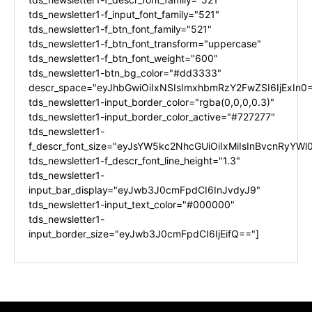
tds_newsletter1-f_input_font_family="521"
tds_newsletter1-f_btn_font_family="521"
tds_newsletter1-f_btn_font_transform="uppercase"
tds_newsletter1-f_btn_font_weight="600"
tds_newsletter1-btn_bg_color="#dd3333"
descr_space="eyJhbGwiOiIxNSIsImxhbmRzY2FwZSI6IjExIn0
tds_newsletter1-input_border_color="rgba(0,0,0,0.3)"
tds_newsletter1-input_border_color_active="#727277"
tds_newsletter1-
f_descr_font_size="eyJsYW5kc2NhcGUiOiIxMiIsInBvcnRyYWl0
tds_newsletter1-f_descr_font_line_height="1.3"
tds_newsletter1-
input_bar_display="eyJwb3J0cmFpdCI6InJvdyJ9"
tds_newsletter1-input_text_color="#000000"
tds_newsletter1-
input_border_size="eyJwb3J0cmFpdCI6IjEifQ=="]