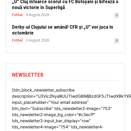
„U” Cluj întoarce scorul cu FC Botoșani și bifează o
nouă victorie în Superligă
Fotbal
4 August 2026
0
Derby-ul Clujului se amână! CFR și „U” vor juca în
octombrie
Fotbal
3 August 2026
0
NEWSLETTER
[tdn_block_newsletter_subscribe
description="U3Vic2NyaWJlJTIwdG8lMjBzdGF5JTIwdXBkYX
input_placeholder="Your email address"
btn_text="Subscribe" tds_newsletter2-image="753"
tds_newsletter2-image_bg_color="#c3ecff"
tds_newsletter3-input_bar_display="row"
tds_newsletter4-image="754" tds_newsletter4-