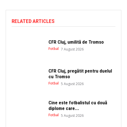
w
a
i
c
t
e
t
b
e
o
RELATED ARTICLES
r
o
(
k
O
(
p
O
e
p
n
e
CFR Cluj, umilită de Tromso
s
n
i
s
Fotbal
7 August 2026
n
i
n
n
e
n
w
e
w
w
i
w
CFR Cluj, pregătit pentru duelul
n
i
cu Tromso
d
n
o
d
Fotbal
5 August 2026
w
o
)
w
)
Cine este fotbalistul cu două
diplome care...
Fotbal
5 August 2026