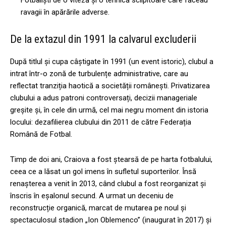
ravagii în apărările adverse.
De la extazul din 1991 la calvarul excluderii
După titlul și cupa câștigate în 1991 (un event istoric), clubul a
intrat într-o zonă de turbulențe administrative, care au
reflectat tranziția haotică a societății românești. Privatizarea
clubului a adus patroni controversați, decizii manageriale
greșite și, în cele din urmă, cel mai negru moment din istoria
locului: dezafilierea clubului din 2011 de către Federația
Română de Fotbal.
Timp de doi ani, Craiova a fost ștearsă de pe harta fotbalului,
ceea ce a lăsat un gol imens în sufletul suporterilor. Însă
renașterea a venit în 2013, când clubul a fost reorganizat și
înscris în eșalonul secund. A urmat un deceniu de
reconstrucție organică, marcat de mutarea pe noul și
spectaculosul stadion „Ion Oblemenco” (inaugurat în 2017) și