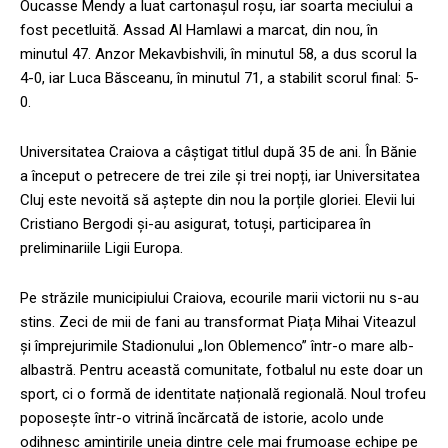
Oucasse Mendy a luat cartonașul roșu, iar soarta meciului a
fost pecetluită. Assad Al Hamlawi a marcat, din nou, în
minutul 47. Anzor Mekavbishvili, în minutul 58, a dus scorul la
4-0, iar Luca Băsceanu, în minutul 71, a stabilit scorul final: 5-
0.
Universitatea Craiova a câștigat titlul după 35 de ani. În Bănie
a început o petrecere de trei zile și trei nopți, iar Universitatea
Cluj este nevoită să aștepte din nou la porțile gloriei. Elevii lui
Cristiano Bergodi și-au asigurat, totuși, participarea în
preliminariile Ligii Europa.
Pe străzile municipiului Craiova, ecourile marii victorii nu s-au
stins. Zeci de mii de fani au transformat Piața Mihai Viteazul
și împrejurimile Stadionului „Ion Oblemenco” într-o mare alb-
albastră. Pentru această comunitate, fotbalul nu este doar un
sport, ci o formă de identitate națională regională. Noul trofeu
poposește într-o vitrină încărcată de istorie, acolo unde
odihnesc amintirile uneia dintre cele mai frumoase echipe pe