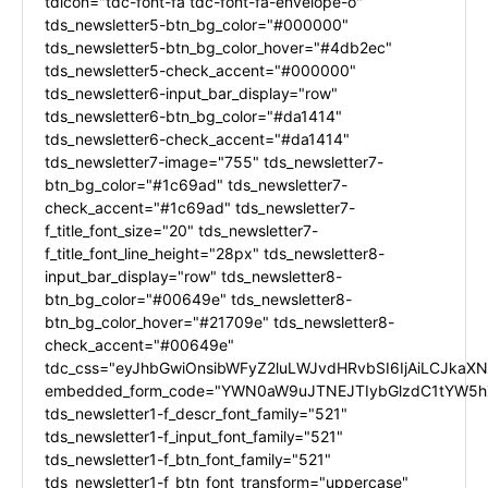
tdicon="tdc-font-fa tdc-font-fa-envelope-o"
tds_newsletter5-btn_bg_color="#000000"
tds_newsletter5-btn_bg_color_hover="#4db2ec"
tds_newsletter5-check_accent="#000000"
tds_newsletter6-input_bar_display="row"
tds_newsletter6-btn_bg_color="#da1414"
tds_newsletter6-check_accent="#da1414"
tds_newsletter7-image="755" tds_newsletter7-
btn_bg_color="#1c69ad" tds_newsletter7-
check_accent="#1c69ad" tds_newsletter7-
f_title_font_size="20" tds_newsletter7-
f_title_font_line_height="28px" tds_newsletter8-
input_bar_display="row" tds_newsletter8-
btn_bg_color="#00649e" tds_newsletter8-
btn_bg_color_hover="#21709e" tds_newsletter8-
check_accent="#00649e"
tdc_css="eyJhbGwiOnsibWFyZ2luLWJvdHRvbSI6IjAiLCJkaXNw
embedded_form_code="YWN0aW9uJTNEJTIybGlzdC1tYW5hZ
tds_newsletter1-f_descr_font_family="521"
tds_newsletter1-f_input_font_family="521"
tds_newsletter1-f_btn_font_family="521"
tds_newsletter1-f_btn_font_transform="uppercase"