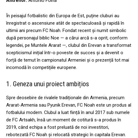
Antrenor:
Antonio Folha
În peisajul fotbalistic din Europa de Est, puține cluburi au
înregistrat o ascensiune atât de spectaculoasă și rapidă în
ultimii ani precum FC Noah. Fondat recent și numit simbolic
după personajul biblic Noe — a cărui arcă s-a oprit, conform
legendei, pe Muntele Ararat —, clubul din Erevan a transformat
scepticismul inițial într-o poveste de succes și a devenit o
forță de temut în campionatul Armeniei și o prezență tot mai
incomodă în competițiile europene.
1. Geneza unui proiect ambițios
Spre deosebire de rivalele tradiționale din Armenia, precum
Ararat-Armenia sau Pyunik Erevan, FC Noah este un produs al
fotbalului modern. Clubul a luat ființă în anul 2017 sub numele
de FC Artsakh, însă un moment de cotitură s-a produs în
2019, când echipa a fost preluată de noi investitori,
rebotezată FC Noah și relocată strategic în capitala Erevan.