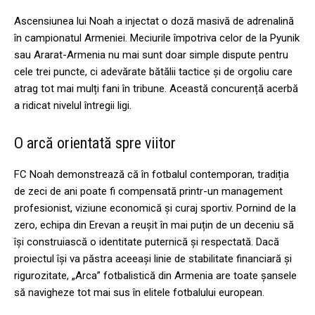
Ascensiunea lui Noah a injectat o doză masivă de adrenalină
în campionatul Armeniei. Meciurile împotriva celor de la Pyunik
sau Ararat-Armenia nu mai sunt doar simple dispute pentru
cele trei puncte, ci adevărate bătălii tactice și de orgoliu care
atrag tot mai mulți fani în tribune. Această concurență acerbă
a ridicat nivelul întregii ligi.
O arcă orientată spre viitor
FC Noah demonstrează că în fotbalul contemporan, tradiția
de zeci de ani poate fi compensată printr-un management
profesionist, viziune economică și curaj sportiv. Pornind de la
zero, echipa din Erevan a reușit în mai puțin de un deceniu să
își construiască o identitate puternică și respectată. Dacă
proiectul își va păstra aceeași linie de stabilitate financiară și
rigurozitate, „Arca” fotbalistică din Armenia are toate șansele
să navigheze tot mai sus în elitele fotbalului european.