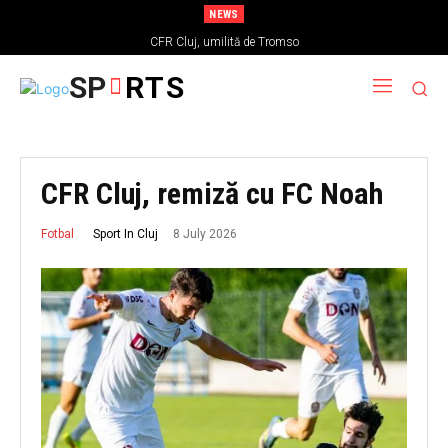
NEWS
CFR Cluj, umilită de Tromso
SP
RTS
CFR Cluj, remiză cu FC Noah
8 July 2026
Sport In Cluj
Fotbal