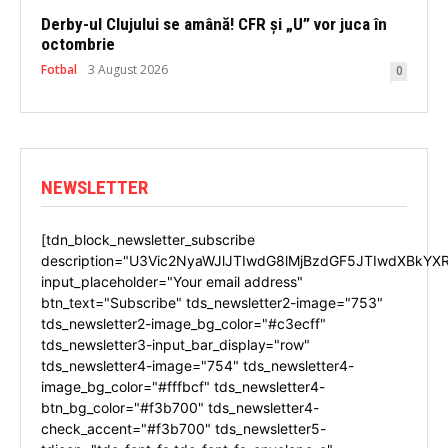
Derby-ul Clujului se amână! CFR și „U” vor juca în
octombrie
Fotbal
3 August 2026
0
NEWSLETTER
[tdn_block_newsletter_subscribe
description="U3Vic2NyaWJlJTIwdG8lMjBzdGF5JTIwdXBkYX
input_placeholder="Your email address"
btn_text="Subscribe" tds_newsletter2-image="753"
tds_newsletter2-image_bg_color="#c3ecff"
tds_newsletter3-input_bar_display="row"
tds_newsletter4-image="754" tds_newsletter4-
image_bg_color="#fffbcf" tds_newsletter4-
btn_bg_color="#f3b700" tds_newsletter4-
check_accent="#f3b700" tds_newsletter5-