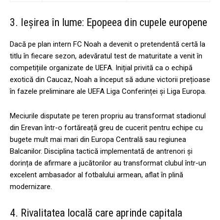
3. Ieșirea în lume: Epopeea din cupele europene
Dacă pe plan intern FC Noah a devenit o pretendentă certă la
titlu în fiecare sezon, adevăratul test de maturitate a venit în
competițiile organizate de UEFA. Inițial privită ca o echipă
exotică din Caucaz, Noah a început să adune victorii prețioase
în fazele preliminare ale UEFA Liga Conferinței și Liga Europa.
Meciurile disputate pe teren propriu au transformat stadionul
din Erevan într-o fortăreață greu de cucerit pentru echipe cu
bugete mult mai mari din Europa Centrală sau regiunea
Balcanilor. Disciplina tactică implementată de antrenori și
dorința de afirmare a jucătorilor au transformat clubul într-un
excelent ambasador al fotbalului armean, aflat în plină
modernizare.
4. Rivalitatea locală care aprinde capitala