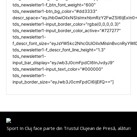
tds_newsletter1-f_btn_font_weight="600"
tds_newsletter1-btn_bg_color="#dd3333"
descr_space="eyJhbGwiOiIxNSIsImxhbmRzY2FwZSI6IjExIn0
tds_newsletter1-input_border_color="rgba(0,0,0,0.3)"
tds_newsletter1-input_border_color_active="#727277"
tds_newsletter1-
f_descr_font_size="eyJsYW5kc2NhcGUiOiIxMiIsInBvcnRyYWl0
tds_newsletter1-f_descr_font_line_height="1.3"
tds_newsletter1-
input_bar_display="eyJwb3J0cmFpdCI6InJvdyJ9"
tds_newsletter1-input_text_color="#000000"
tds_newsletter1-
input_border_size="eyJwb3J0cmFpdCI6IjEifQ=="]
Sport In Cluj face parte din Trustul Clujean de Presă, alături
de