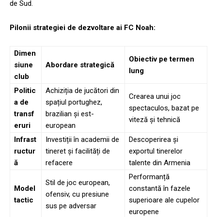
de Sud.
Pilonii strategiei de dezvoltare ai FC Noah:
Dimen
Obiectiv pe termen
siune
Abordare strategică
lung
club
Politic
Achiziția de jucători din
Crearea unui joc
a de
spațiul portughez,
spectaculos, bazat pe
transf
brazilian și est-
viteză și tehnică
eruri
european
Infrast
Investiții în academii de
Descoperirea și
ructur
tineret și facilități de
exportul tinerelor
ă
refacere
talente din Armenia
Performanță
Stil de joc european,
Model
constantă în fazele
ofensiv, cu presiune
tactic
superioare ale cupelor
sus pe adversar
europene