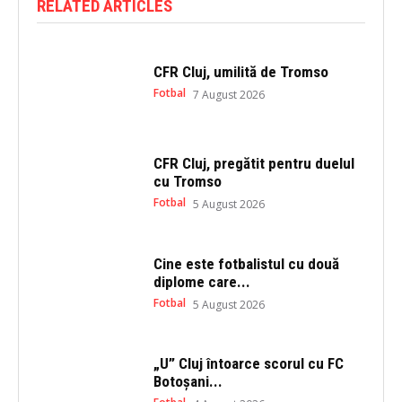
RELATED ARTICLES
r
o
(
k
O
(
p
O
e
p
n
e
CFR Cluj, umilită de Tromso
s
n
i
s
Fotbal
7 August 2026
n
i
n
n
e
n
w
e
w
w
i
w
CFR Cluj, pregătit pentru duelul
n
i
cu Tromso
d
n
o
d
Fotbal
5 August 2026
w
o
)
w
)
Cine este fotbalistul cu două
diplome care...
Fotbal
5 August 2026
„U” Cluj întoarce scorul cu FC
Botoșani...