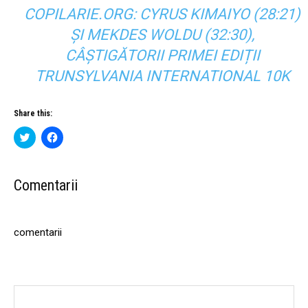
COPILARIE.ORG: CYRUS KIMAIYO (28:21)
ȘI MEKDES WOLDU (32:30),
CÂȘTIGĂTORII PRIMEI EDIȚII
TRUNSYLVANIA INTERNATIONAL 10K
Share this:
C
C
l
l
i
i
c
c
k
k
t
t
Comentarii
o
o
s
s
h
h
a
a
r
r
comentarii
e
e
o
o
n
n
T
F
w
a
i
c
t
e
t
b
e
o