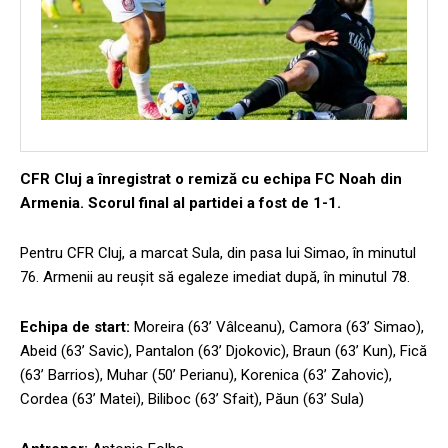
CFR Cluj a înregistrat o remiză cu echipa FC Noah din
Armenia. Scorul final al partidei a fost de 1-1.
Pentru CFR Cluj, a marcat Sula, din pasa lui Simao, în minutul
76. Armenii au reușit să egaleze imediat după, în minutul 78.
Echipa de start:
Moreira (63’ Vâlceanu), Camora (63’ Simao),
Abeid (63’ Savic), Pantalon (63’ Djokovic), Braun (63’ Kun), Fică
(63’ Barrios), Muhar (50’ Perianu), Korenica (63’ Zahovic),
Cordea (63’ Matei), Biliboc (63’ Sfait), Păun (63’ Sula)