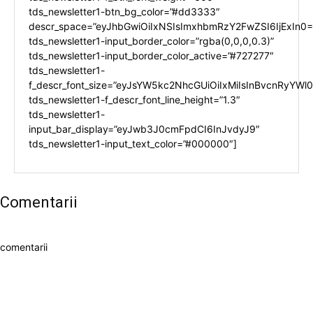
tds_newsletter1-btn_bg_color=”#dd3333″
descr_space=”eyJhbGwiOiIxNSIsImxhbmRzY2FwZSI6IjExIn0=
tds_newsletter1-input_border_color=”rgba(0,0,0,0.3)”
tds_newsletter1-input_border_color_active=”#727277″
tds_newsletter1-
f_descr_font_size=”eyJsYW5kc2NhcGUiOiIxMiIsInBvcnRyYWl0I
tds_newsletter1-f_descr_font_line_height=”1.3″
tds_newsletter1-
input_bar_display=”eyJwb3J0cmFpdCI6InJvdyJ9″
tds_newsletter1-input_text_color=”#000000″]
Comentarii
comentarii