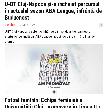
U-BT Cluj-Napoca și-a încheiat parcursul
în actualul sezon ABA League, înfrântă de
Buducnost
Baschet
12 May 2026
0
U-BT Cluj-Napoca a suferit o înfrângere în cel de-al treilea meci al
sferturilor de finală din ABA League, acest lucru însemnând final de
drum...
Fotbal feminin: Echipa feminină a
Universității Cluj, promovare în Liga a II-a