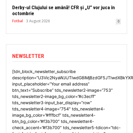
Derby-ul Clujului se amână! CFR și „U” vor juca în
octombrie
Fotbal
3 August 2026
0
NEWSLETTER
[tdn_block_newsletter_subscribe
description=”U3Vic2NyaWJlJTIwdG8lMjBzdGF5JTIwdXBkYXR
input_placeholder=”Your email address”
btn_text=”Subscribe” tds_newsletter2-image=”753″
tds_newsletter2-image_bg_color=”#c3ecff”
tds_newsletter3-input_bar_display=”row”
tds_newsletter4-image=”754″ tds_newsletter4-
image_bg_color=”#fffbcf” tds_newsletter4-
btn_bg_color=”#f3b700″ tds_newsletter4-
check_accent=”#f3b700″ tds_newsletter5-tdicon=”tdc-