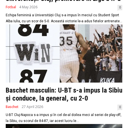
Fotbal
4 May 2026
0
Echipa feminină a Universității Cluj s-a impus în meciul cu Student Sport
Alba Iulia, cu un scor de 5-0. Această victorie le-a adus fetelor antrenate...
Baschet masculin: U-BT s-a impus la Sibiu
și conduce, la general, cu 2-0
Baschet
27 April 2026
0
U-BT Cluj-Napoca s-a impus și în cel de-al doilea meci al seriei de play-off,
la Sibiu, cu scorul de 84-87, iar acest lucru le...