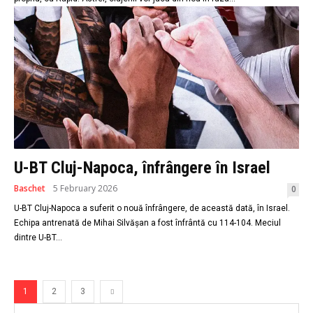
U-BT Cluj-Napoca, înfrângere în Israel
Baschet
5 February 2026
0
U-BT Cluj-Napoca a suferit o nouă înfrângere, de această dată, în Israel.
Echipa antrenată de Mihai Silvășan a fost înfrântă cu 114-104. Meciul
dintre U-BT...
1
2
3