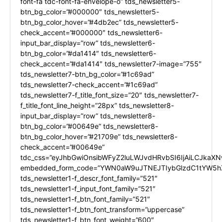
font-fa tdc-font-fa-envelope-o” tds_newsletter5-
btn_bg_color=”#000000″ tds_newsletter5-
btn_bg_color_hover=”#4db2ec” tds_newsletter5-
check_accent=”#000000″ tds_newsletter6-
input_bar_display=”row” tds_newsletter6-
btn_bg_color=”#da1414″ tds_newsletter6-
check_accent=”#da1414″ tds_newsletter7-image=”755″
tds_newsletter7-btn_bg_color=”#1c69ad”
tds_newsletter7-check_accent=”#1c69ad”
tds_newsletter7-f_title_font_size=”20″ tds_newsletter7-
f_title_font_line_height=”28px” tds_newsletter8-
input_bar_display=”row” tds_newsletter8-
btn_bg_color=”#00649e” tds_newsletter8-
btn_bg_color_hover=”#21709e” tds_newsletter8-
check_accent=”#00649e”
tdc_css=”eyJhbGwiOnsibWFyZ2luLWJvdHRvbSI6IjAiLCJkaXNw
embedded_form_code=”YWN0aW9uJTNEJTIybGlzdC1tYW5hZ
tds_newsletter1-f_descr_font_family=”521″
tds_newsletter1-f_input_font_family=”521″
tds_newsletter1-f_btn_font_family=”521″
tds_newsletter1-f_btn_font_transform=”uppercase”
tds_newsletter1-f_btn_font_weight=”600″