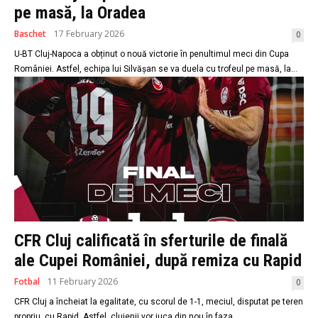
pe masă, la Oradea
Baschet
17 February 2026
0
U-BT Cluj-Napoca a obținut o nouă victorie în penultimul meci din Cupa
României. Astfel, echipa lui Silvășan se va duela cu trofeul pe masă, la...
CFR Cluj calificată în sferturile de finală
ale Cupei României, după remiza cu Rapid
Fotbal
11 February 2026
0
CFR Cluj a încheiat la egalitate, cu scorul de 1-1, meciul, disputat pe teren
propriu, cu Rapid. Astfel, clujenii vor juca din nou în faza...