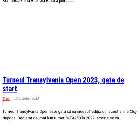
Românca Elena Gabriela Ruse a pierdut...
Turneul Transylvania Open 2023, gata de
start
13 October 2023
Tenis
0
Turneul Transylvania Open este gata să își înceapă ediția din acest an, la Cluj-
Napoca. Declarat cel mai bun turneu WTA250 în 2022, acesta se va...