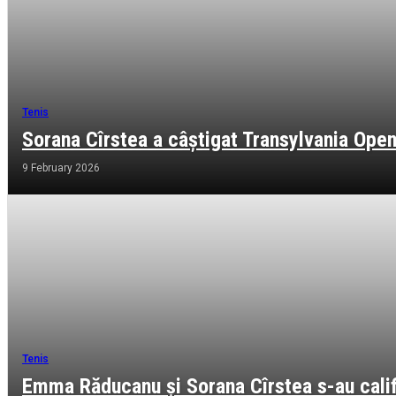
Tenis
Sorana Cîrstea a câștigat Transylvania Ope
9 February 2026
Tenis
Emma Răducanu și Sorana Cîrstea s-au calif