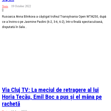
19 October 2022
Tenis
0
Rusoaica Anna Blinkova a câștigat trofeul Transylvania Open WTA250, după
ce a învins-o pe Jasmine Paolini (6-2, 3-6, 6-2), într-o finală spectaculoasă,
disputată în Sala...
Via Cluj TV: La meciul de retragere al lui
Horia Tecău, Emil Boc a pus și el mâna pe
rachetă