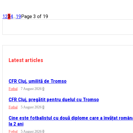
1
2
3
4
...
19
Page 3 of 19
Latest articles
CFR Cluj, umilită de Tromso
Fotbal
7 August 2026
0
CFR Cluj, pregătit pentru duelul cu Tromso
Fotbal
5 August 2026
0
Cine este fotbalistul cu două diplome care a învățat român
la 2 ani
Fotbal
5 August 2026
0