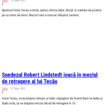
11 June 2022
Tenis
0
Sportivul Horia Tecău a intrat, pentru ultima dată, oficial, în calitate de jucător,
pe un teren de tenis. Meciul care a marcat sfârșitul carierei...
Suedezul Robert Lindstedt joacă în meciul
de retragere al lui Tecău
17 May 2022
Tenis
0
Horia Tecău, vicecampion olimpic şi triplu câştigător de Grand Slam la dublu și
dublu mixt, își va disputa meciul oficial de retragere în 10...