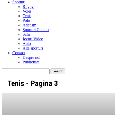
Sporturi
Rugby
Volei
Tenis
Polo
Atletism
Sporturi Contact
Schi
Jocuri Video
Auto
Alte sporturi
Contact
Despre noi
Publicitate
Tenis
- Pagina 3