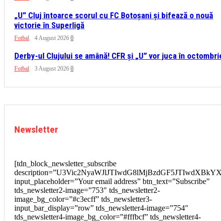
„U” Cluj întoarce scorul cu FC Botoșani și bifează o nouă
victorie în Superligă
Fotbal
4 August 2026
0
Derby-ul Clujului se amână! CFR și „U” vor juca în octombri
Fotbal
3 August 2026
0
Newsletter
[tdn_block_newsletter_subscribe
description=”U3Vic2NyaWJlJTIwdG8lMjBzdGF5JTIwdXBkY
input_placeholder=”Your email address” btn_text=”Subscribe”
tds_newsletter2-image=”753″ tds_newsletter2-
image_bg_color=”#c3ecff” tds_newsletter3-
input_bar_display=”row” tds_newsletter4-image=”754″
tds_newsletter4-image_bg_color=”#fffbcf” tds_newsletter4-