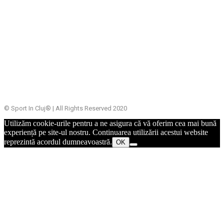
Sport In Cluj face parte din Trustul Clujean de Presă, alături de
Cluj Today, BuzzNews, ClujInsider, TransylvaniaToday, UpNews și
UnescoInRomania.
© Sport In Cluj® | All Rights Reserved 2020
Utilizăm cookie-urile pentru a ne asigura că vă oferim cea mai bună
experiență pe site-ul nostru. Continuarea utilizării acestui website
reprezintă acordul dumneavoastră.
OK