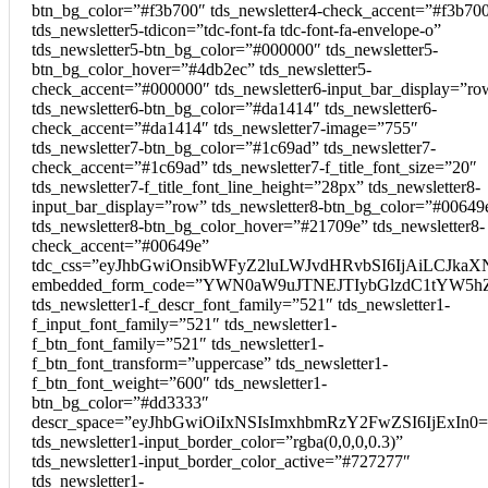
btn_bg_color=”#f3b700″ tds_newsletter4-check_accent=”#f3b70
tds_newsletter5-tdicon=”tdc-font-fa tdc-font-fa-envelope-o”
tds_newsletter5-btn_bg_color=”#000000″ tds_newsletter5-
btn_bg_color_hover=”#4db2ec” tds_newsletter5-
check_accent=”#000000″ tds_newsletter6-input_bar_display=”ro
tds_newsletter6-btn_bg_color=”#da1414″ tds_newsletter6-
check_accent=”#da1414″ tds_newsletter7-image=”755″
tds_newsletter7-btn_bg_color=”#1c69ad” tds_newsletter7-
check_accent=”#1c69ad” tds_newsletter7-f_title_font_size=”20″
tds_newsletter7-f_title_font_line_height=”28px” tds_newsletter8-
input_bar_display=”row” tds_newsletter8-btn_bg_color=”#00649
tds_newsletter8-btn_bg_color_hover=”#21709e” tds_newsletter8-
check_accent=”#00649e”
tdc_css=”eyJhbGwiOnsibWFyZ2luLWJvdHRvbSI6IjAiLCJkaXN
embedded_form_code=”YWN0aW9uJTNEJTIybGlzdC1tYW5hZ
tds_newsletter1-f_descr_font_family=”521″ tds_newsletter1-
f_input_font_family=”521″ tds_newsletter1-
f_btn_font_family=”521″ tds_newsletter1-
f_btn_font_transform=”uppercase” tds_newsletter1-
f_btn_font_weight=”600″ tds_newsletter1-
btn_bg_color=”#dd3333″
descr_space=”eyJhbGwiOiIxNSIsImxhbmRzY2FwZSI6IjExIn0=
tds_newsletter1-input_border_color=”rgba(0,0,0,0.3)”
tds_newsletter1-input_border_color_active=”#727277″
tds_newsletter1-