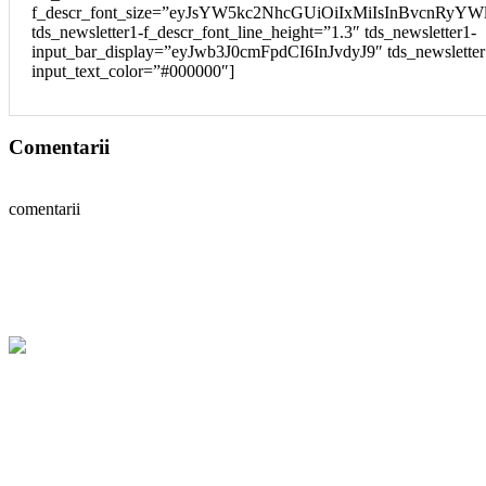
f_descr_font_size=”eyJsYW5kc2NhcGUiOiIxMiIsInBvcnRyYWl
tds_newsletter1-f_descr_font_line_height=”1.3″ tds_newsletter1-
input_bar_display=”eyJwb3J0cmFpdCI6InJvdyJ9″ tds_newsletter
input_text_color=”#000000″]
Comentarii
comentarii