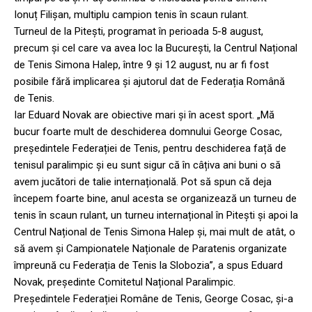
Ionuț Filișan, multiplu campion tenis în scaun rulant.
Turneul de la Pitești, programat în perioada 5-8 august,
precum și cel care va avea loc la București, la Centrul Național
de Tenis Simona Halep, între 9 și 12 august, nu ar fi fost
posibile fără implicarea și ajutorul dat de Federația Română
de Tenis.
Iar Eduard Novak are obiective mari și în acest sport. „Mă
bucur foarte mult de deschiderea domnului George Cosac,
președintele Federației de Tenis, pentru deschiderea față de
tenisul paralimpic și eu sunt sigur că în câțiva ani buni o să
avem jucători de talie internațională. Pot să spun că deja
începem foarte bine, anul acesta se organizează un turneu de
tenis în scaun rulant, un turneu internațional în Pitești și apoi la
Centrul Național de Tenis Simona Halep și, mai mult de atât, o
să avem și Campionatele Naționale de Paratenis organizate
împreună cu Federația de Tenis la Slobozia”, a spus Eduard
Novak, președinte Comitetul Național Paralimpic.
Președintele Federației Române de Tenis, George Cosac, și-a