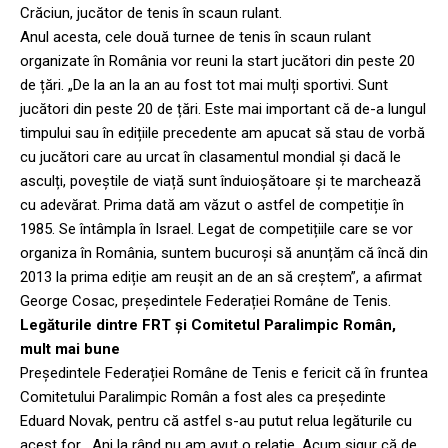
Crăciun, jucător de tenis în scaun rulant.
Anul acesta, cele două turnee de tenis în scaun rulant
organizate în România vor reuni la start jucători din peste 20
de țări. „De la an la an au fost tot mai mulți sportivi. Sunt
jucători din peste 20 de țări. Este mai important că de-a lungul
timpului sau în edițiile precedente am apucat să stau de vorbă
cu jucători care au urcat în clasamentul mondial și dacă le
asculți, poveștile de viață sunt înduioșătoare și te marchează
cu adevărat. Prima dată am văzut o astfel de competiție în
1985. Se întâmpla în Israel. Legat de competițiile care se vor
organiza în România, suntem bucuroși să anunțăm că încă din
2013 la prima ediție am reușit an de an să creștem”, a afirmat
George Cosac, președintele Federației Române de Tenis.
Legăturile dintre FRT și Comitetul Paralimpic Român,
mult mai bune
Președintele Federației Române de Tenis e fericit că în fruntea
Comitetului Paralimpic Român a fost ales ca președinte
Eduard Novak, pentru că astfel s-au putut relua legăturile cu
acest for. „Ani la rând nu am avut o relație. Acum sigur că de