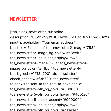
NEWSLETTER
[tdn_block_newsletter_subscribe
description="U3Vic2NyaWJlJTIwdG8lMjBzdGF5JTIwdXBkYX
input_placeholder="Your email address"
btn_text="Subscribe" tds_newsletter2-image="753"
tds_newsletter2-image_bg_color="#c3ecff"
tds_newsletter3-input_bar_display="row"
tds_newsletter4-image="754" tds_newsletter4-
image_bg_color="#fffbcf" tds_newsletter4-
btn_bg_color="#f3b700" tds_newsletter4-
check_accent="#f3b700" tds_newsletter5-
tdicon="tdc-font-fa tdc-font-fa-envelope-o"
tds_newsletter5-btn_bg_color="#000000"
tds_newsletter5-btn_bg_color_hover="#4db2ec"
tds_newsletter5-check_accent="#000000"
tds_newsletter6-input_bar_display="row"
tds_newsletter6-btn_bg_color="#da1414"