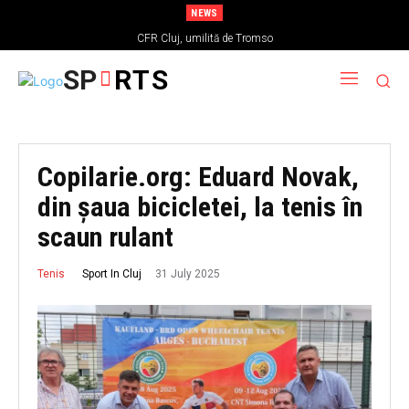
NEWS
CFR Cluj, umilită de Tromso
SP
RTS
Copilarie.org: Eduard Novak,
din șaua bicicletei, la tenis în
scaun rulant
31 July 2025
Sport In Cluj
Tenis