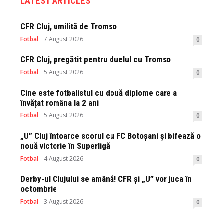
LATEST ARTICLES
CFR Cluj, umilită de Tromso
Fotbal
7 August 2026
0
CFR Cluj, pregătit pentru duelul cu Tromso
Fotbal
5 August 2026
0
Cine este fotbalistul cu două diplome care a
învățat româna la 2 ani
Fotbal
5 August 2026
0
„U” Cluj întoarce scorul cu FC Botoșani și bifează o
nouă victorie în Superligă
Fotbal
4 August 2026
0
Derby-ul Clujului se amână! CFR și „U” vor juca în
octombrie
Fotbal
3 August 2026
0