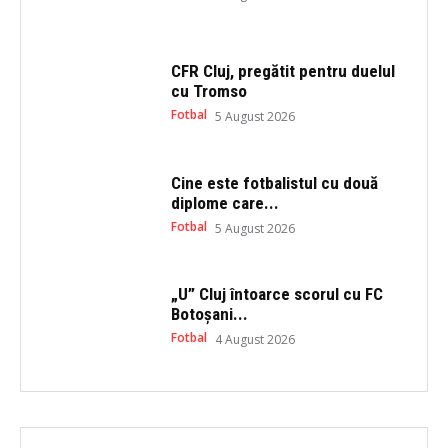
n
i
n
n
e
n
w
e
w
w
i
w
CFR Cluj, pregătit pentru duelul
n
i
cu Tromso
d
n
o
d
Fotbal
5 August 2026
w
o
)
w
)
Cine este fotbalistul cu două
diplome care...
Fotbal
5 August 2026
„U” Cluj întoarce scorul cu FC
Botoșani...
Fotbal
4 August 2026