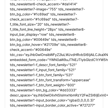
tds_newsletter6-check_accent="#da1414"
tds_newsletter7-image="755" tds_newsletter7-
btn_bg_color="#1c69ad" tds_newsletter7-
check_accent="#1c69ad" tds_newsletter7-
f_title_font_size="20" tds_newsletter7-
f_title_font_line_height="28px" tds_newsletter8-
input_bar_display="row" tds_newsletter8-
btn_bg_color="#00649e" tds_newsletter8-
btn_bg_color_hover="#21709e" tds_newsletter8-
check_accent="#00649e"
tdc_css="eyJhbGwiOnsibWFyZ2luLWJvdHRvbSI6IjAiLCJkaXNw
embedded_form_code="YWN0aW9uJTNEJTIybGlzdC1tYW5hZ
tds_newsletter1-f_descr_font_family="521"
tds_newsletter1-f_input_font_family="521"
tds_newsletter1-f_btn_font_family="521"
tds_newsletter1-f_btn_font_transform="uppercase"
tds_newsletter1-f_btn_font_weight="600"
tds_newsletter1-btn_bg_color="#dd3333"
descr_space="eyJhbGwiOiIxNSIsImxhbmRzY2FwZSI6IjExIn0
tds_newsletter1-input_border_color="rgba(0,0,0,0.3)"
tds_newsletter1-input_border_color_active="#727277"