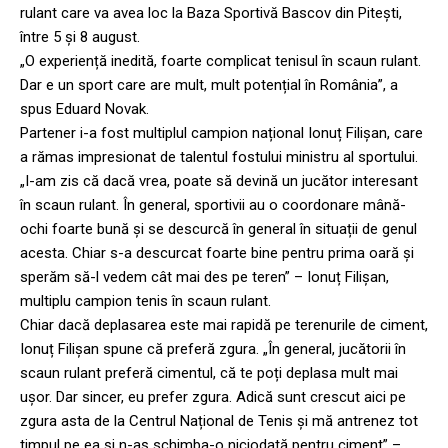
rulant care va avea loc la Baza Sportivă Bascov din Pitești,
între 5 și 8 august.
„O experiență inedită, foarte complicat tenisul în scaun rulant.
Dar e un sport care are mult, mult potențial în România”, a
spus Eduard Novak.
Partener i-a fost multiplul campion național Ionuț Filișan, care
a rămas impresionat de talentul fostului ministru al sportului.
„I-am zis că dacă vrea, poate să devină un jucător interesant
în scaun rulant. În general, sportivii au o coordonare mână-
ochi foarte bună și se descurcă în general în situații de genul
acesta. Chiar s-a descurcat foarte bine pentru prima oară și
sperăm să-l vedem cât mai des pe teren” – Ionuț Filișan,
multiplu campion tenis în scaun rulant.
Chiar dacă deplasarea este mai rapidă pe terenurile de ciment,
Ionuț Filișan spune că preferă zgura. „În general, jucătorii în
scaun rulant preferă cimentul, că te poți deplasa mult mai
ușor. Dar sincer, eu prefer zgura. Adică sunt crescut aici pe
zgura asta de la Centrul Național de Tenis și mă antrenez tot
timpul pe ea și n-aș schimba-o niciodată pentru ciment” –