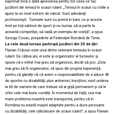
exprimat încă o dată aprecierea pentru tot ceea ce fac
jucătorii din tenisul în scaun rulant. „Tenisul în scaun cu rotile a
ajuns la un nivel extrem de ridicat. Sunt adevărați
profesioniști. Turneele sunt cu premii în bani, ca și acesta.
Invit pe toți iubitorii de sport și nu numai, să ia parte la
această competiție, să vadă un exemplu de voință”, a spus
George Cosac, președinte al Federației Română de Tenis.
La cele două turnee participă jucători din 20 de țări
Flavian Crăciun este unul dintre veteranii tenisului în scaun
rulant. De câțiva ani, el este și organizator al turneelor și
spune că e infinit mai greu să organizezi, decât să joci. „Este
mai greu să fii organizator, vă spun din propria experiență,
pentru că gândiți-vă că avem o responsabilitate de a aduce 40
de sportivi cu dizabilități, plus antrenori, însoțitori, sunt undeva
la 60 de oameni de care trebuie să ai grijă permanent și să le
oferi cele mai bune condiții. În momentul de față, cea mai
mare problema noastră este transportul, pentru că în
România nu există mașini adaptate pentru a duce persoane
cu dizabilități, cele utilizatoare de scaun rulant”, a spus Flavian