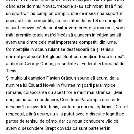
când este domnul Novac, treburile s-au schimbat. Însă fiind
un sportiv, fiind campion olimpic, știe ce înseamnă suportul
unei astfel de competiții, să fie alături de astfel de competiții
și sunt convins că de anul viitor vom crește și mai mult, vom
mări premiile totale astfel încât să ajungem în câțiva ani să
avem una dintre cele mai importante competiții din lume.
Competițiile în scaun rulant se desfășoară ca și tenisul
normal pe absolut tot globul. Sunt competiții în toată lumea”,
a afirmat George Cosac, președinte al Federației Română de
Tenis.
Și multiplul campion Flavian Crăciun spune că acum, de la
numirea lui Eduard Novak în fruntea mișcării paralimpice
române, colaborarea cu acest for e mult mai strânsă. „Mai
nou, cu actuala conducere, Comitetul Paralimpic care este
deschis în a investi în tenis, suntem și noi mai optimiști. Cu tot
respectul, până acum, nu s-a putut avea o discuție legată pe
partea de tenisul de câmp, dar cu noua conducere văd că
avem o deschidere. Drept dovadă că sunt parteneri în