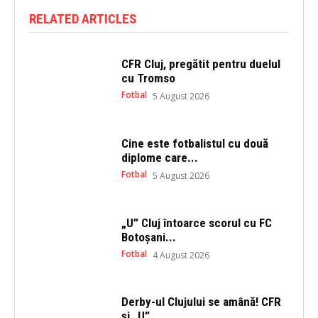
t
b
e
o
RELATED ARTICLES
r
o
(
k
O
(
p
O
e
p
CFR Cluj, pregătit pentru duelul
n
e
s
n
cu Tromso
i
s
n
i
Fotbal
5 August 2026
n
n
e
n
w
e
w
w
i
w
Cine este fotbalistul cu două
n
i
diplome care...
d
n
o
d
Fotbal
5 August 2026
w
o
)
w
)
„U” Cluj întoarce scorul cu FC
Botoșani...
Fotbal
4 August 2026
Derby-ul Clujului se amână! CFR
și „U”...