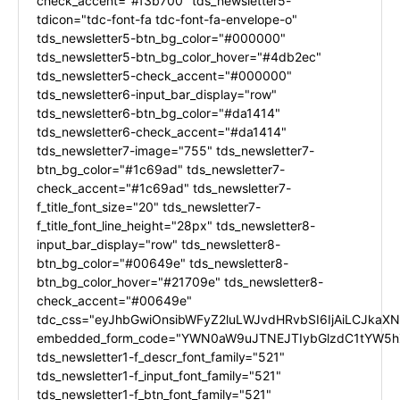
check_accent="#f3b700" tds_newsletter5-
tdicon="tdc-font-fa tdc-font-fa-envelope-o"
tds_newsletter5-btn_bg_color="#000000"
tds_newsletter5-btn_bg_color_hover="#4db2ec"
tds_newsletter5-check_accent="#000000"
tds_newsletter6-input_bar_display="row"
tds_newsletter6-btn_bg_color="#da1414"
tds_newsletter6-check_accent="#da1414"
tds_newsletter7-image="755" tds_newsletter7-
btn_bg_color="#1c69ad" tds_newsletter7-
check_accent="#1c69ad" tds_newsletter7-
f_title_font_size="20" tds_newsletter7-
f_title_font_line_height="28px" tds_newsletter8-
input_bar_display="row" tds_newsletter8-
btn_bg_color="#00649e" tds_newsletter8-
btn_bg_color_hover="#21709e" tds_newsletter8-
check_accent="#00649e"
tdc_css="eyJhbGwiOnsibWFyZ2luLWJvdHRvbSI6IjAiLCJkaXNw
embedded_form_code="YWN0aW9uJTNEJTIybGlzdC1tYW5hZ
tds_newsletter1-f_descr_font_family="521"
tds_newsletter1-f_input_font_family="521"
tds_newsletter1-f_btn_font_family="521"