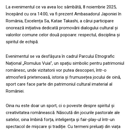
La evenimentul ce va avea loc sâmbătă, 8 noiembrie 2025,
începând cu ora 14:00, va fi prezent Ambasadorul Japoniei în
România, Excelența Sa, Katae Takashi, a cărui participare
onorează inițiativa dedicată promovării dialogului cultural și
valorilor comune celor două popoare: respectul, disciplina și
spiritul de echipă.
Evenimentul se va desfășura în cadrul Parcului Etnografic
Național „Romulus Vuia”, un spațiu simbolic pentru patrimoniul
românesc, unde vizitatorii vor putea descoperi, într-o
atmosferă prietenoasă, istoria și frumusețea jocului de oină,
sport care face parte din patrimoniul cultural imaterial al
României.
Oina nu este doar un sport, ci o poveste despre spiritul și
creativitatea românească. Născută din jocurile pastorale ale
satelor, oina îmbină forța, inteligența și fair-play-ul într-un
spectacol de mișcare și tradiție. Cu termeni preluați din viața