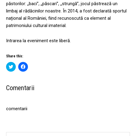
păstorilor: „baci”, „păscari”, „strungă”, jocul păstrează un
limbaj al rădăcinilor noastre. În 2014, a fost declarată sportul
național al României, fiind recunoscută ca element al
patrimoniului cultural imaterial.
Intrarea la eveniment este liberă.
Share this:
C
C
l
l
i
i
c
c
k
k
t
t
Comentarii
o
o
s
s
h
h
a
a
r
r
comentarii
e
e
o
o
n
n
T
F
w
a
i
c
t
e