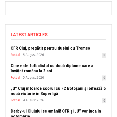
LATEST ARTICLES
CFR Cluj, pregătit pentru duelul cu Tromso
Fotbal
5 August 2026
0
Cine este fotbalistul cu două diplome care a
învățat româna la 2 ani
Fotbal
5 August 2026
0
„U” Cluj întoarce scorul cu FC Botoșani și bifează o
nouă victorie în Superligă
Fotbal
4 August 2026
0
Derby-ul Clujului se amână! CFR și „U” vor juca în
octombrie