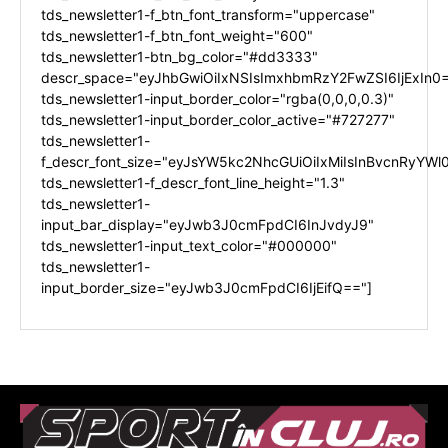
tds_newsletter1-f_btn_font_transform="uppercase"
tds_newsletter1-f_btn_font_weight="600"
tds_newsletter1-btn_bg_color="#dd3333"
descr_space="eyJhbGwiOiIxNSIsImxhbmRzY2FwZSI6IjExIn0
tds_newsletter1-input_border_color="rgba(0,0,0,0.3)"
tds_newsletter1-input_border_color_active="#727277"
tds_newsletter1-
f_descr_font_size="eyJsYW5kc2NhcGUiOiIxMiIsInBvcnRyYWl0
tds_newsletter1-f_descr_font_line_height="1.3"
tds_newsletter1-
input_bar_display="eyJwb3J0cmFpdCI6InJvdyJ9"
tds_newsletter1-input_text_color="#000000"
tds_newsletter1-
input_border_size="eyJwb3J0cmFpdCI6IjEifQ=="]