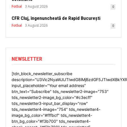
Fotbal
3 August 2026
0
CFR Cluj, îngenuncheată de Rapid București
Fotbal
3 August 2026
0
NEWSLETTER
[tdn_block_newsletter_subscribe
description="U3Vic2NyaWJlJTIwdG8lMjBzdGF5JTIwdXBkYX
input_placeholder="Your email address"
btn_text="Subscribe" tds_newsletter2-image="753"
tds_newsletter2-image_bg_color="#c3ecff"
tds_newsletter3-input_bar_display="row"
tds_newsletter4-image="754" tds_newsletter4-
image_bg_color="#fffbcf" tds_newsletter4-
btn_bg_color="#f3b700" tds_newsletter4-