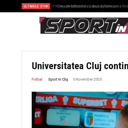
ULTIMELE STIRI
Cine este fotbalistul cu două diplome care a învăț
Universitatea Cluj conti
Sport In Cluj
Fotbal
5 November 2025