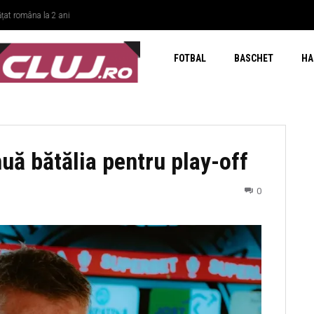
at româna la 2 ani
FOTBAL
BASCHET
HA
nuă bătălia pentru play-off
0