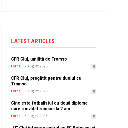
LATEST ARTICLES
CFR Cluj, umilită de Tromso
Fotbal
7 August 2026
0
CFR Cluj, pregătit pentru duelul cu
Tromso
Fotbal
5 August 2026
0
Cine este fotbalistul cu două diplome
care a învățat româna la 2 ani
Fotbal
5 August 2026
0
„U” Cluj întoarce scorul cu FC Botoșani și