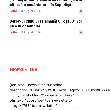
bifează o nouă victorie în Superligă
Fotbal
4 August 2026
0
Derby-ul Clujului se amână! CFR și „U” vor
juca în octombrie
Fotbal
3 August 2026
0
NEWSLETTER
[tdn_block_newsletter_subscribe
description="U3Vic2NyaWJlJTIwdG8lMjBzdGF5JTIwdXBkYXR
input_placeholder="Your email address"
btn_text="Subscribe" tds_newsletter2-
image="753" tds_newsletter2-