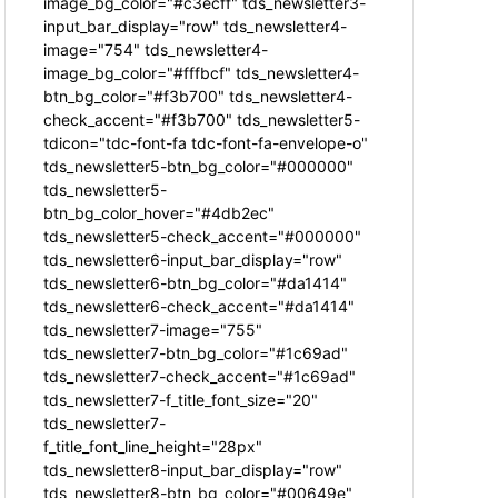
image_bg_color="#c3ecff" tds_newsletter3-
input_bar_display="row" tds_newsletter4-
image="754" tds_newsletter4-
image_bg_color="#fffbcf" tds_newsletter4-
btn_bg_color="#f3b700" tds_newsletter4-
check_accent="#f3b700" tds_newsletter5-
tdicon="tdc-font-fa tdc-font-fa-envelope-o"
tds_newsletter5-btn_bg_color="#000000"
tds_newsletter5-
btn_bg_color_hover="#4db2ec"
tds_newsletter5-check_accent="#000000"
tds_newsletter6-input_bar_display="row"
tds_newsletter6-btn_bg_color="#da1414"
tds_newsletter6-check_accent="#da1414"
tds_newsletter7-image="755"
tds_newsletter7-btn_bg_color="#1c69ad"
tds_newsletter7-check_accent="#1c69ad"
tds_newsletter7-f_title_font_size="20"
tds_newsletter7-
f_title_font_line_height="28px"
tds_newsletter8-input_bar_display="row"
tds_newsletter8-btn_bg_color="#00649e"