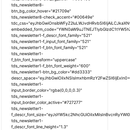
tds_newsletter8-
btn_bg_color_hover="#21709e"
tds_newsletter8-check_accent="#00649e"
tdc_css="eyJhbGwiOnsibWFyZ2luLWJvdHRvbSI6IjAiLCJkaXNw
embedded_form_code="YWN0aW9uJTNEJTIybGlzdC1tYW5hZ
tds_newsletter1-f_descr_font_family="521"
tds_newsletter1-f_input_font_family="521"
tds_newsletter1-f_btn_font_family="521"
tds_newsletter1-
f_btn_font_transform="uppercase"
tds_newsletter1-f_btn_font_weight="600"
tds_newsletter1-btn_bg_color="#dd3333"
descr_space="eyJhbGwiOiIxNSIsImxhbmRzY2FwZSI6IjExIn0=
tds_newsletter1-
input_border_color="rgba(0,0,0,0.3)"
tds_newsletter1-
input_border_color_active="#727277"
tds_newsletter1-
f_descr_font_size="eyJsYW5kc2NhcGUiOiIxMiIsInBvcnRyYWl0I
tds_newsletter1-
f_descr_font_line_height="1.3"