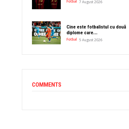
n
i
Fotbal
7 August 2026
n
n
e
n
w
e
w
w
i
w
n
i
Cine este fotbalistul cu două
d
n
o
d
diplome care...
w
o
)
w
Fotbal
5 August 2026
)
COMMENTS