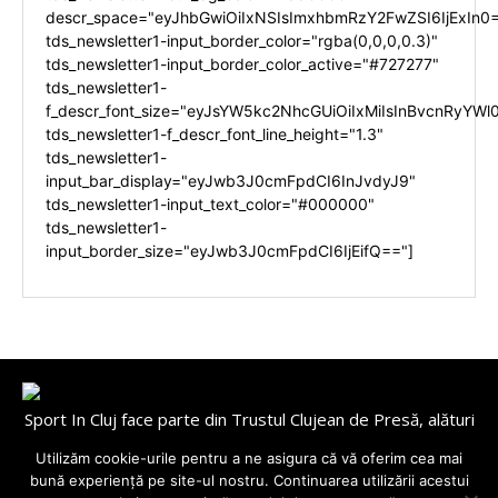
descr_space="eyJhbGwiOiIxNSIsImxhbmRzY2FwZSI6IjExIn0
tds_newsletter1-input_border_color="rgba(0,0,0,0.3)"
tds_newsletter1-input_border_color_active="#727277"
tds_newsletter1-
f_descr_font_size="eyJsYW5kc2NhcGUiOiIxMiIsInBvcnRyYWl0
tds_newsletter1-f_descr_font_line_height="1.3"
tds_newsletter1-
input_bar_display="eyJwb3J0cmFpdCI6InJvdyJ9"
tds_newsletter1-input_text_color="#000000"
tds_newsletter1-
input_border_size="eyJwb3J0cmFpdCI6IjEifQ=="]
Sport In Cluj face parte din Trustul Clujean de Presă, alături
de
Utilizăm cookie-urile pentru a ne asigura că vă oferim cea mai
Cluj Today, BuzzNews, ClujInsider, TransylvaniaToday,
bună experiență pe site-ul nostru. Continuarea utilizării acestui