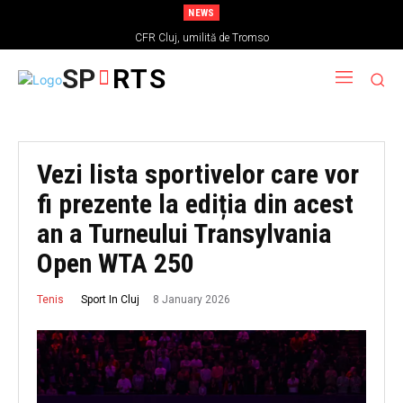
NEWS
CFR Cluj, umilită de Tromso
SP
RTS
Vezi lista sportivelor care vor
fi prezente la ediția din acest
an a Turneului Transylvania
Open WTA 250
8 January 2026
Sport In Cluj
Tenis