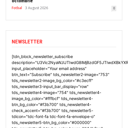
octombrie
Fotbal
3 August 2026
0
NEWSLETTER
[tdn_block_newsletter_subscribe
description="U3Vic2NyaWJlJTIwdG8lMjBzdGF5JTIwdXBkYX
input_placeholder="Your email address"
btn_text="Subscribe" tds_newsletter2-image="753"
tds_newsletter2-image_bg_color="#c3ecff"
tds_newsletter3-input_bar_display="row"
tds_newsletter4-image="754" tds_newsletter4-
image_bg_color="#fffbcf" tds_newsletter4-
btn_bg_color="#f3b700" tds_newsletter4-
check_accent="#f3b700" tds_newsletter5-
tdicon="tdc-font-fa tdc-font-fa-envelope-o"
tds_newsletter5-btn_bg_color="#000000"