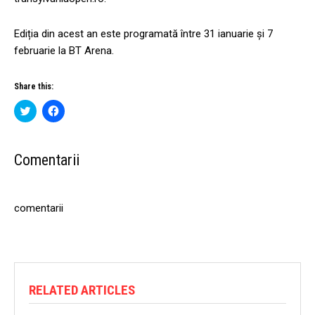
Ediția din acest an este programată între 31 ianuarie și 7
februarie la BT Arena.
Share this:
C
C
l
l
i
i
c
c
k
k
t
t
Comentarii
o
o
s
s
h
h
a
a
r
r
comentarii
e
e
o
o
n
n
T
F
w
a
i
c
t
e
t
b
e
o
RELATED ARTICLES
r
o
(
k
O
(