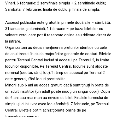
Vineri, 6 februarie: 2 semifinale simplu + 2 semifinale dublu;
Sâmbătă, 7 februarie: finala de dublu și finala de simplu.
Accesul publicului este gratuit în primele două zile – sâmbătă,
31 ianuarie, și duminică, 1 februarie – pe baza biletelor cu
valoare zero, care pot fi rezervate online sau ridicate direct de
la intrare.
Organizatorii au decis menținerea prețurilor identice cu cele
de anul trecut, în ciuda majorărilor generale de costuri. Biletele
pentru Terenul Central includ și accesul pe Terenul 2, în limita
locurilor disponibile. Pe Terenul Central, locurile sunt alocate
nominal (sector, rând, loc), în timp ce accesul pe Terenul 2
este general, fără locuri prestabilite.
Minorii sub 6 ani au acces gratuit, dacă sunt ținuți în brațe de
un adult însoțitor (un adult poate însoți un singur copil). Copiii
de 6 ani sau mai mari au nevoie de bilet. Finalele turneului de
simplu și dublu vor avea loc sâmbătă, 7 februarie, pe Terenul
Central. Biletele pot fi achiziționate online de pe
transylvaniaopen.ro.