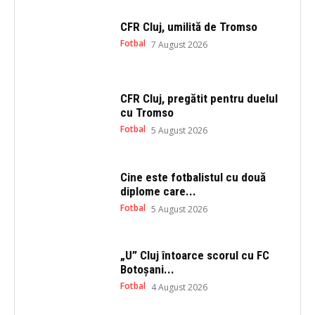
p
O
e
p
n
e
CFR Cluj, umilită de Tromso
s
n
i
s
Fotbal
7 August 2026
n
i
n
n
e
n
w
e
w
w
i
w
CFR Cluj, pregătit pentru duelul
n
i
cu Tromso
d
n
o
d
Fotbal
5 August 2026
w
o
)
w
)
Cine este fotbalistul cu două
diplome care...
Fotbal
5 August 2026
„U” Cluj întoarce scorul cu FC
Botoșani...
Fotbal
4 August 2026