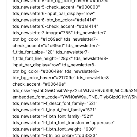
tds_newsletter5-btn_bg_color_hover="#4db2ec"
tds_newsletter5-check_accent="#000000"
tds_newsletter6-input_bar_display="row"
tds_newsletter6-btn_bg_color="#da1414"
tds_newsletter6-check_accent="#da1414"
tds_newsletter7-image="755" tds_newsletter7-
btn_bg_color="#1c69ad" tds_newsletter7-
check_accent="#1c69ad" tds_newsletter7-
f_title_font_size="20" tds_newsletter7-
f_title_font_line_height="28px" tds_newsletter8-
input_bar_display="row" tds_newsletter8-
btn_bg_color="#00649e" tds_newsletter8-
btn_bg_color_hover="#21709e" tds_newsletter8-
check_accent="#00649e"
tdc_css="eyJhbGwiOnsibWFyZ2luLWJvdHRvbSI6IjAiLCJkaXNw
embedded_form_code="YWN0aW9uJTNEJTIybGlzdC1tYW5hZ
tds_newsletter1-f_descr_font_family="521"
tds_newsletter1-f_input_font_family="521"
tds_newsletter1-f_btn_font_family="521"
tds_newsletter1-f_btn_font_transform="uppercase"
tds_newsletter1-f_btn_font_weight="600"
tds_newsletter1-btn_bg_color="#dd3333"