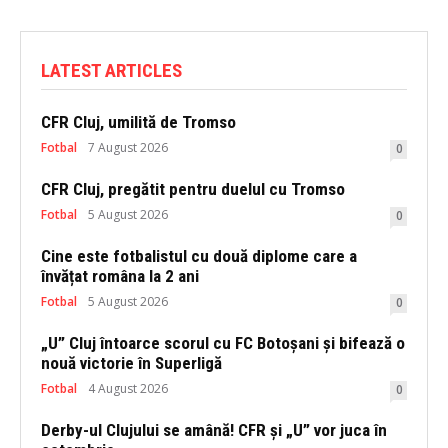
LATEST ARTICLES
CFR Cluj, umilită de Tromso
Fotbal
7 August 2026
0
CFR Cluj, pregătit pentru duelul cu Tromso
Fotbal
5 August 2026
0
Cine este fotbalistul cu două diplome care a
învățat româna la 2 ani
Fotbal
5 August 2026
0
„U” Cluj întoarce scorul cu FC Botoșani și bifează o
nouă victorie în Superligă
Fotbal
4 August 2026
0
Derby-ul Clujului se amână! CFR și „U” vor juca în